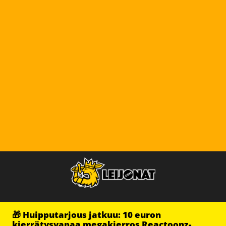
🎁 Huipputarjous jatkuu: 10 euron
kierrätysvapaa megakierros Reactoonz-