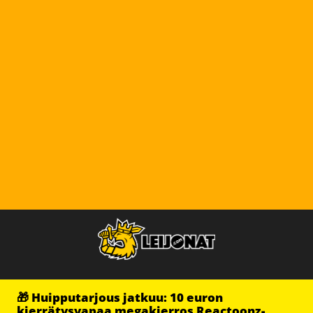
🎁 Huipputarjous jatkuu: 10 euron
kierrätysvapaa megakierros Reactoonz-