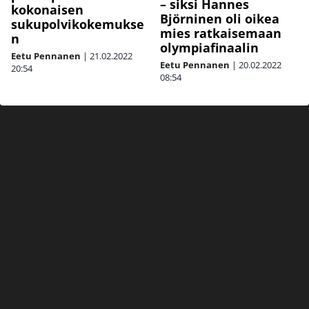
– siksi Hannes
kokonaisen
Björninen oli oikea
sukupolvikokemukse
mies ratkaisemaan
n
olympiafinaalin
Eetu Pennanen
|
21.02.2022
Eetu Pennanen
|
20.02.2022
20:54
08:54