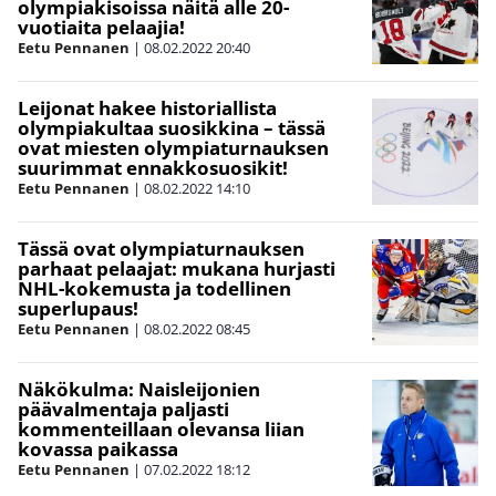
olympiakisoissa näitä alle 20-
vuotiaita pelaajia!
Eetu Pennanen
|
08.02.2022
20:40
Leijonat hakee historiallista
olympiakultaa suosikkina – tässä
ovat miesten olympiaturnauksen
suurimmat ennakkosuosikit!
Eetu Pennanen
|
08.02.2022
14:10
Tässä ovat olympiaturnauksen
parhaat pelaajat: mukana hurjasti
NHL-kokemusta ja todellinen
superlupaus!
Eetu Pennanen
|
08.02.2022
08:45
Näkökulma: Naisleijonien
päävalmentaja paljasti
kommenteillaan olevansa liian
kovassa paikassa
Eetu Pennanen
|
07.02.2022
18:12