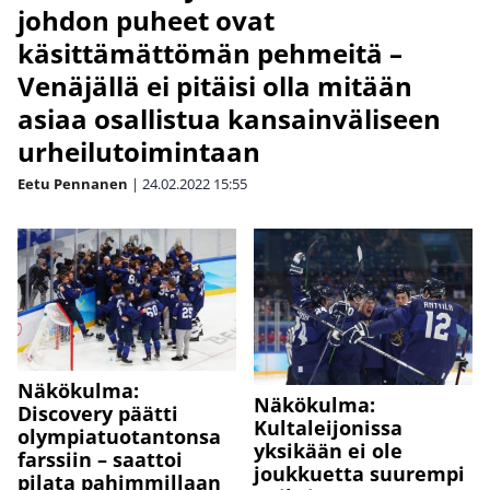
johdon puheet ovat
käsittämättömän pehmeitä –
Venäjällä ei pitäisi olla mitään
asiaa osallistua kansainväliseen
urheilutoimintaan
Eetu Pennanen
|
24.02.2022
15:55
Näkökulma:
Näkökulma:
Discovery päätti
Kultaleijonissa
olympiatuotantonsa
yksikään ei ole
farssiin – saattoi
joukkuetta suurempi
pilata pahimmillaan