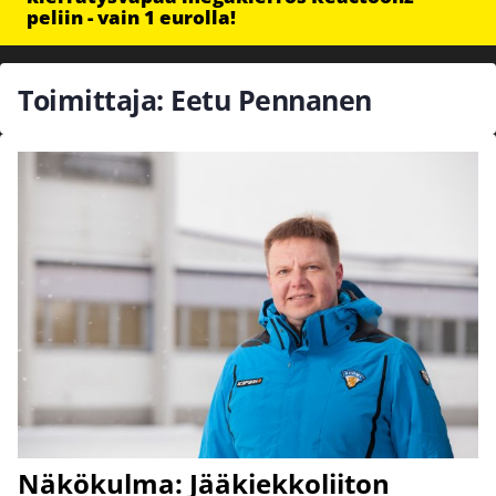
peliin - vain 1 eurolla!
Toimittaja: Eetu Pennanen
Näkökulma: Jääkiekkoliiton