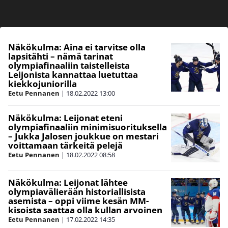
Näkökulma: Aina ei tarvitse olla
lapsitähti – nämä tarinat
olympiafinaaliin taistelleista
Leijonista kannattaa luetuttaa
kiekkojuniorilla
Eetu Pennanen
|
18.02.2022
13:00
Näkökulma: Leijonat eteni
olympiafinaaliin minimisuorituksella
– Jukka Jalosen joukkue on mestari
voittamaan tärkeitä pelejä
Eetu Pennanen
|
18.02.2022
08:58
Näkökulma: Leijonat lähtee
olympiavälierään historiallisista
asemista – oppi viime kesän MM-
kisoista saattaa olla kullan arvoinen
Eetu Pennanen
|
17.02.2022
14:35