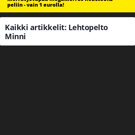
peliin - vain 1 eurolla!
Kaikki artikkelit: Lehtopelto
Minni