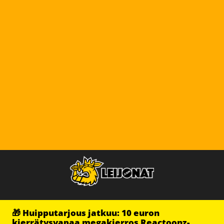
🎁 Huipputarjous jatkuu: 10 euron
kierrätysvapaa megakierros Reactoonz-