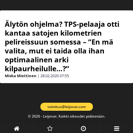
Älytön ohjelma? TPS-pelaaja otti
kantaa satojen kilometrien
pelireissuun somessa – ”En mä
valita, mut ei taida olla ihan
optimaalinen arki
kilpaurheilulle…?”
Miska Miettinen
|
28.02.2020
07:55
toimitus@leijonat.com
© 2026 - Leijonat. Kaikki oikeudet pidätetään.