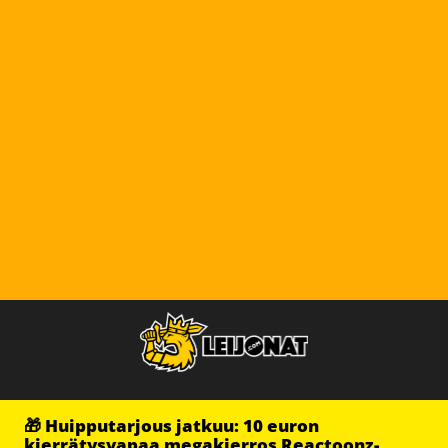
🎁 Huipputarjous jatkuu: 10 euron
kierrätysvapaa megakierros Reactoonz-