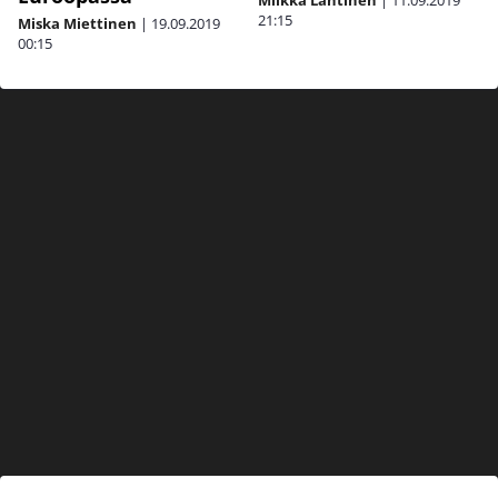
Miikka Lahtinen
|
11.09.2019
21:15
Miska Miettinen
|
19.09.2019
00:15