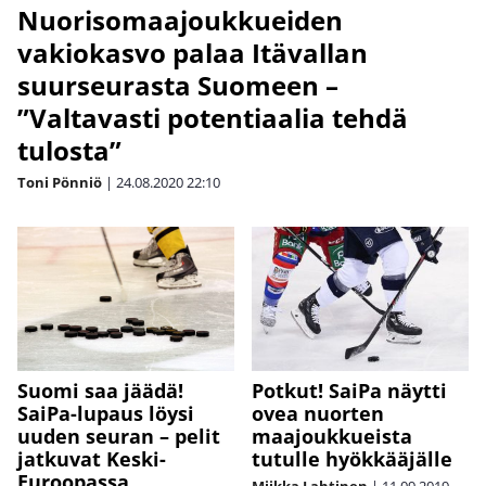
Nuorisomaajoukkueiden
vakiokasvo palaa Itävallan
suurseurasta Suomeen –
”Valtavasti potentiaalia tehdä
tulosta”
Toni Pönniö
|
24.08.2020
22:10
Suomi saa jäädä!
Potkut! SaiPa näytti
SaiPa-lupaus löysi
ovea nuorten
uuden seuran – pelit
maajoukkueista
jatkuvat Keski-
tutulle hyökkääjälle
Euroopassa