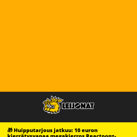
🎁 Huipputarjous jatkuu: 10 euron
kierrätysvapaa megakierros Reactoonz-