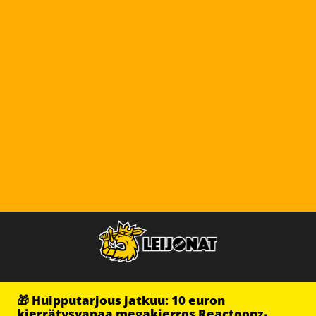
🎁 Huipputarjous jatkuu: 10 euron
kierrätysvapaa megakierros Reactoonz-