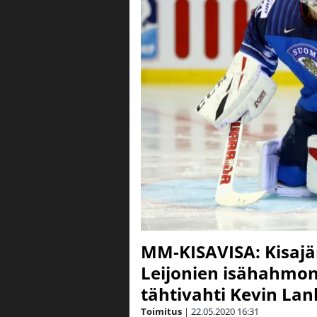
MM-KISAVISA: Kisajär
Leijonien isähahmon
tähtivahti Kevin Lan
Toimitus
|
22.05.2020
16:31