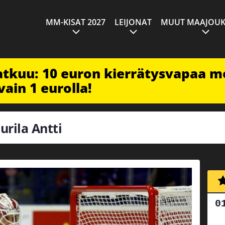
MM-KISAT 2027
LEIJONAT
MUUT MAAJOUK
jatkuu: 10 euron kierrätysvapaa m
vain 1 eurolla!
urila Antti