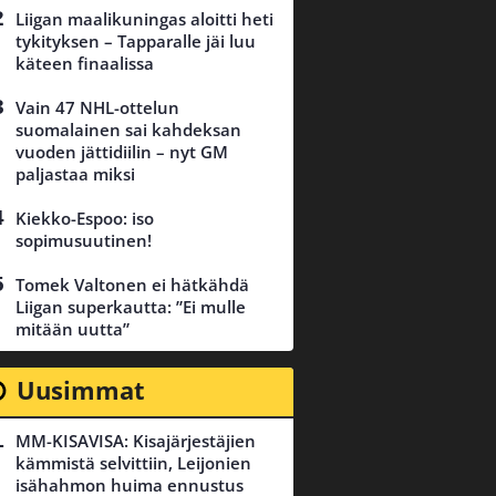
Liigan maalikuningas aloitti heti
tykityksen – Tapparalle jäi luu
käteen finaalissa
Vain 47 NHL-ottelun
suomalainen sai kahdeksan
vuoden jättidiilin – nyt GM
paljastaa miksi
Kiekko-Espoo: iso
sopimusuutinen!
Tomek Valtonen ei hätkähdä
Liigan superkautta: ”Ei mulle
mitään uutta”
Uusimmat
MM-KISAVISA: Kisajärjestäjien
kämmistä selvittiin, Leijonien
isähahmon huima ennustus