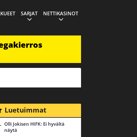
KUEET
SARJAT
NETTIKASINOT
egakierros
Luetuimmat
Olli Jokisen HIFK: Ei hyvältä
näytä