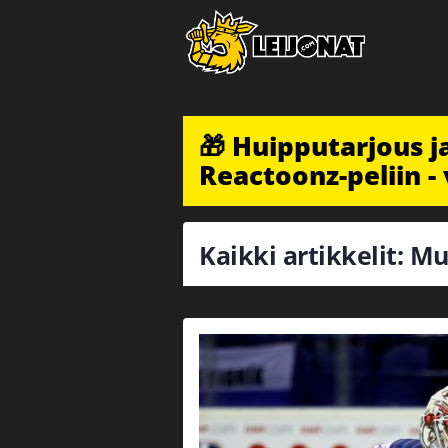
🎁 Huipputarjous 
Reactoonz-peliin - 
Kaikki artikkelit: Mu