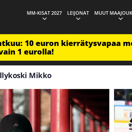
MM-KISAT 2027
LEIJONAT
MUUT MAAJOUK
jatkuu: 10 euron kierrätysvapaa m
vain 1 eurolla!
yllykoski Mikko