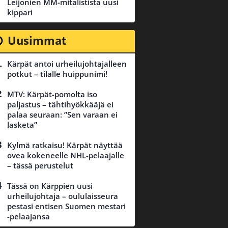
Leijonien MM-mitalistista uusi
kippari
Uusimmat
Kärpät antoi urheilujohtajalleen
potkut – tilalle huippunimi!
MTV: Kärpät-pomolta iso
paljastus – tähtihyökkääjä ei
palaa seuraan: ”Sen varaan ei
lasketa”
Kylmä ratkaisu! Kärpät näyttää
ovea kokeneelle NHL-pelaajalle
– tässä perustelut
Tässä on Kärppien uusi
urheilujohtaja – oululaisseura
pestasi entisen Suomen mestari
-pelaajansa