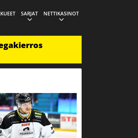
KUEET
SARJAT
NETTIKASINOT
egakierros