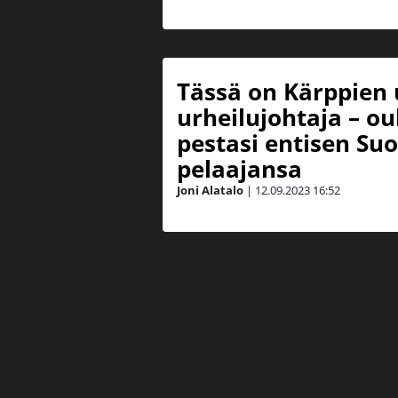
Tässä on Kärppien 
urheilujohtaja – ou
pestasi entisen Su
pelaajansa
Joni Alatalo
|
12.09.2023
16:52