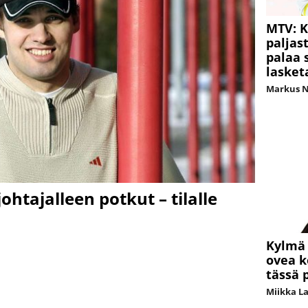
MTV: K
paljas
palaa 
lasket
Markus 
ohtajalleen potkut – tilalle
Kylmä 
ovea k
tässä 
Miikka L