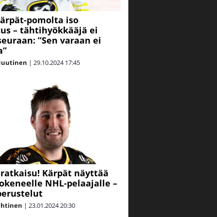
ärpät-pomolta iso
tus – tähtihyökkääjä ei
seuraan: ”Sen varaan ei
a”
Nuutinen
|
29.10.2024
17:45
ratkaisu! Kärpät näyttää
okeneelle NHL-pelaajalle –
perustelut
ahtinen
|
23.01.2024
20:30