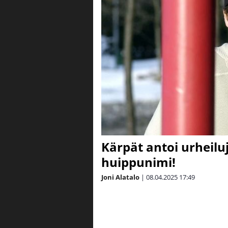
Kärpät antoi urheiluj
huippunimi!
Joni Alatalo
|
08.04.2025
17:49