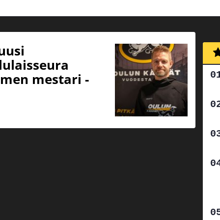
uusi
lulaisseura
omen mestari -