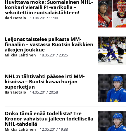
Huvittava moka: Suomalainen NHL-
konkari vieraili F1-varikolla –
sekoitettiin ruotsalaistähteen!
Ilari Isotalo
|
13.06.2017
11:00
Leijonat taistelee paikasta MM-
finaaliin – vastassa Ruotsin kaikkien
aikojen joukkue
Miikka Lahtinen
|
18.05.2017
23:25
NHL:n tähtivahti pääsee irti MM-
kisoissa – Ruotsi kasaa hurjan
superketjun
Ilari Isotalo
|
14.05.2017
20:58
Onko tämä enää todellista? Tre
Kronor vahvistuu jälleen todellisella
NHL-tähdellä
Miikka Lahtinen
|
12.05.2017
19:33