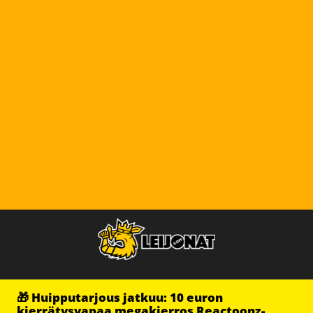
🎁 Huipputarjous jatkuu: 10 euron
kierrätysvapaa megakierros Reactoonz-