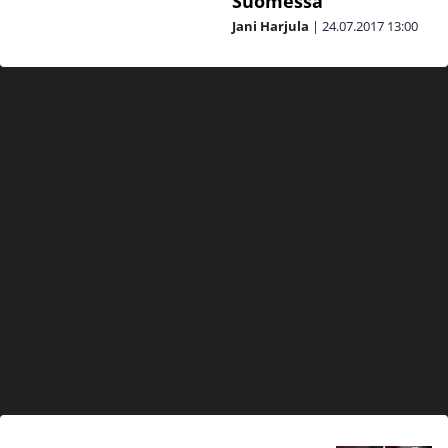
Suomessa
Jani Harjula
|
24.07.2017
13:00