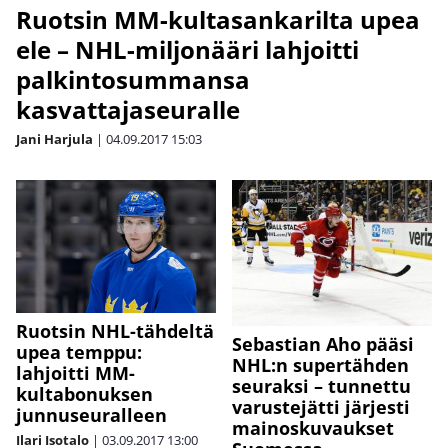
Ruotsin MM-kultasankarilta upea
ele – NHL-miljonääri lahjoitti
palkintosummansa
kasvattajaseuralle
Jani Harjula
|
04.09.2017
15:03
Ruotsin NHL-tähdeltä
Sebastian Aho pääsi
upea temppu:
NHL:n supertähden
lahjoitti MM-
seuraksi – tunnettu
kultabonuksen
varustejätti järjesti
junnuseuralleen
mainoskuvaukset
Ilari Isotalo
|
03.09.2017
13:00