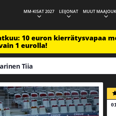
MM-KISAT 2027
LEIJONAT
MUUT MAAJOUK
jatkuu: 10 euron kierrätysvapaa m
vain 1 eurolla!
jarinen Tiia