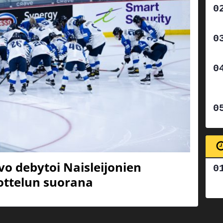
svo debytoi Naisleijonien
 ottelun suorana