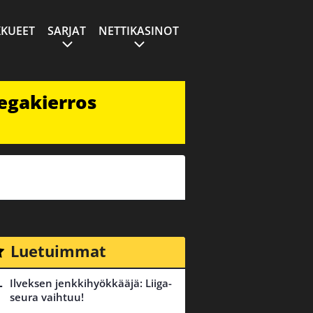
KUEET
SARJAT
NETTIKASINOT
egakierros
Luetuimmat
Ilveksen jenkkihyökkääjä: Liiga-
seura vaihtuu!