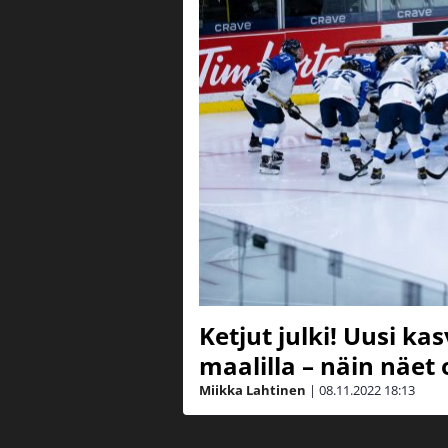
Ketjut julki! Uusi ka
maalilla – näin näet
Miikka Lahtinen
|
08.11.2022
18:13