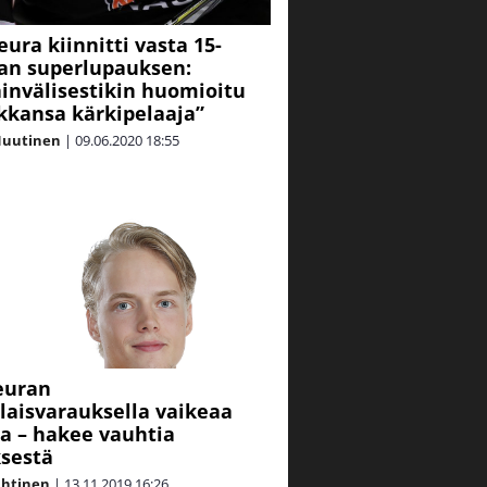
eura kiinnitti vasta 15-
an superlupauksen:
invälisestikin huomioitu
kkansa kärkipelaaja”
Nuutinen
|
09.06.2020
18:55
euran
aisvarauksella vaikeaa
sa – hakee vauhtia
sestä
ahtinen
|
13.11.2019
16:26