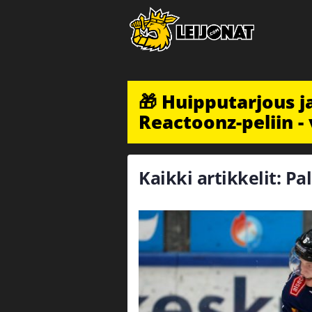
🎁 Huipputarjous 
Reactoonz-peliin - 
Kaikki artikkelit: Pal