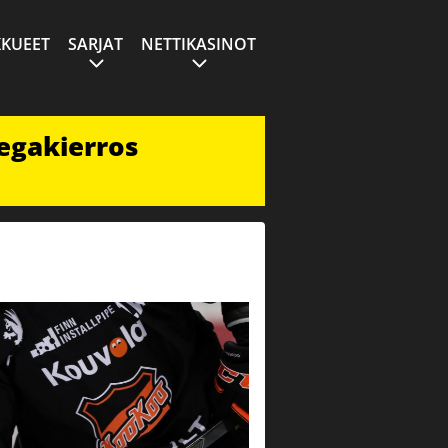
KUEET
SARJAT
NETTIKASINOT
egakierros