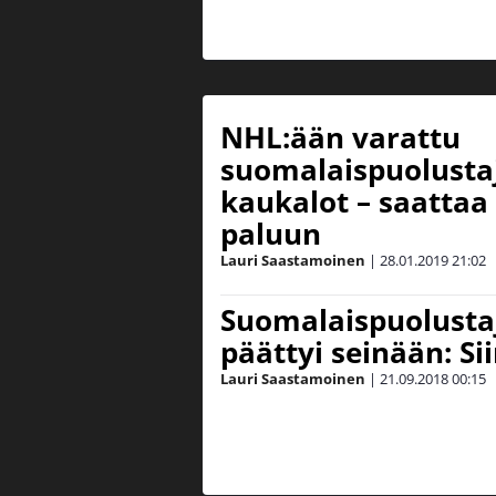
NHL:ään varattu
suomalaispuolustaj
kaukalot – saattaa 
paluun
Lauri Saastamoinen
|
28.01.2019
21:02
Suomalaispuolustaj
päättyi seinään: Sii
Lauri Saastamoinen
|
21.09.2018
00:15