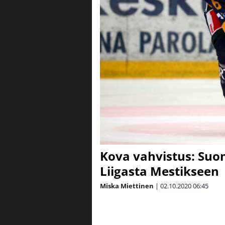
Kova vahvistus: Suo
Liigasta Mestikseen
Miska Miettinen
|
02.10.2020
06:45