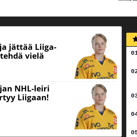
a jättää Liiga-
tehdä vielä
an NHL-leiri
rtyy Liigaan!