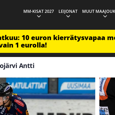
MM-KISAT 2027
LEIJONAT
MUUT MAAJOUK
jatkuu: 10 euron kierrätysvapaa m
vain 1 eurolla!
ojärvi Antti