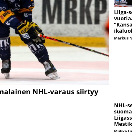
Liiga-s
vuotia
”Kansa
ikäluo
Markus 
malainen NHL-varaus siirtyy
NHL-s
suomal
Liigas
Mestik
Miikka L