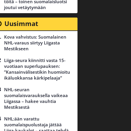
töitä – toinen suomalaisluotsi
joutui vetäytymään
Uusimmat
Kova vahvistus: Suomalainen
NHL-varaus siirtyy Liigasta
Mestikseen
Liiga-seura kiinnitti vasta 15-
vuotiaan superlupauksen:
”Kansainvälisestikin huomioitu
ikäluokkansa kärkipelaaja”
NHL-seuran
suomalaisvarauksella vaikeaa
Liigassa – hakee vauhtia
Mestiksestä
NHL:ään varattu
suomalaispuolustaja jättää
Liiga-kaukalot – saattaa tehdä