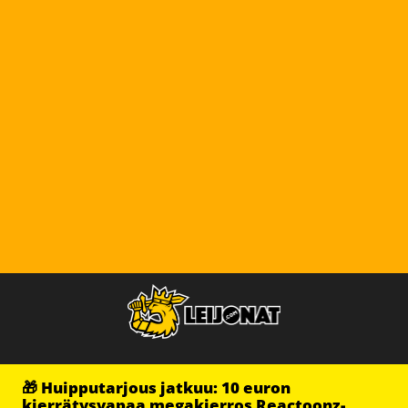
🎁 Huipputarjous jatkuu: 10 euron
kierrätysvapaa megakierros Reactoonz-