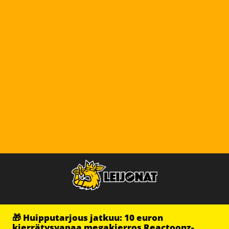
🎁 Huipputarjous jatkuu: 10 euron
kierrätysvapaa megakierros Reactoonz-