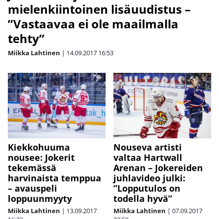
mielenkiintoinen lisäuudistus –
”Vastaavaa ei ole maailmalla
tehty”
Miikka Lahtinen
|
14.09.2017
16:53
Kiekkohuuma
Nouseva artisti
nousee: Jokerit
valtaa Hartwall
tekemässä
Arenan – Jokereiden
harvinaista temppua
juhlavideo julki:
– avauspeli
”Lopputulos on
loppuunmyyty
todella hyvä”
Miikka Lahtinen
|
13.09.2017
Miikka Lahtinen
|
07.09.2017