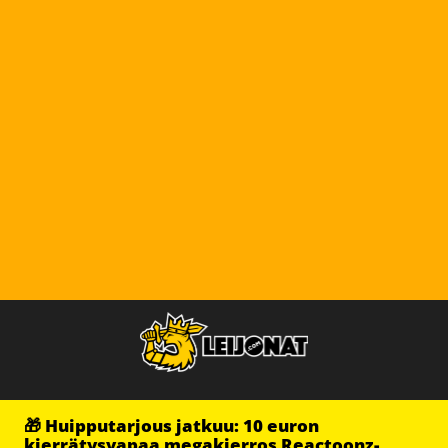
🎁 Huipputarjous jatkuu: 10 euron
kierrätysvapaa megakierros Reactoonz-