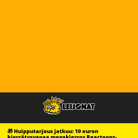
🎁 Huipputarjous jatkuu: 10 euron
kierrätysvapaa megakierros Reactoonz-