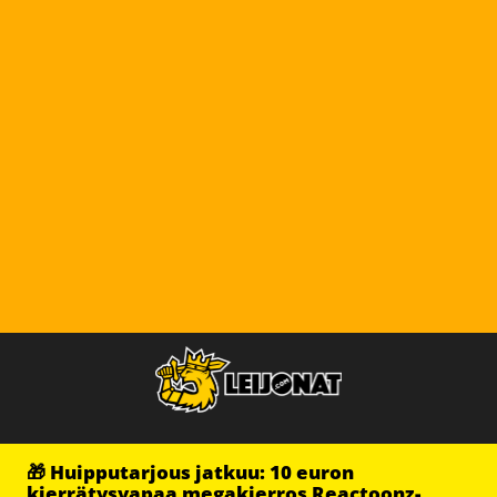
🎁 Huipputarjous jatkuu: 10 euron
kierrätysvapaa megakierros Reactoonz-