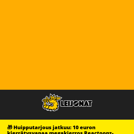
🎁 Huipputarjous jatkuu: 10 euron
kierrätysvapaa megakierros Reactoonz-