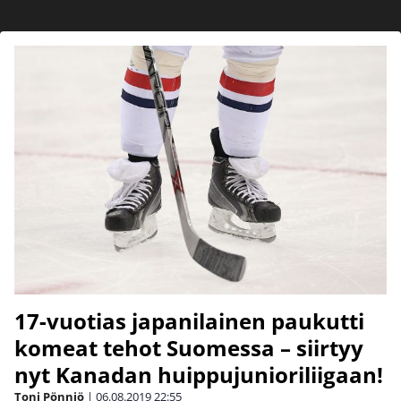
17-vuotias japanilainen paukutti
komeat tehot Suomessa – siirtyy
nyt Kanadan huippujunioriliigaan!
Toni Pönniö
|
06.08.2019
22:55