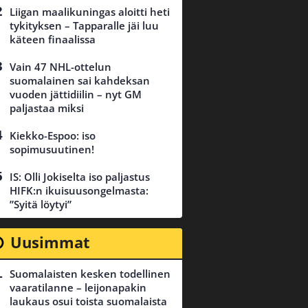
Liigan maalikuningas aloitti heti
tykityksen – Tapparalle jäi luu
käteen finaalissa
Vain 47 NHL-ottelun
suomalainen sai kahdeksan
vuoden jättidiilin – nyt GM
paljastaa miksi
Kiekko-Espoo: iso
sopimusuutinen!
IS: Olli Jokiselta iso paljastus
HIFK:n ikuisuusongelmasta:
”Syitä löytyi”
Uusimmat
Suomalaisten kesken todellinen
vaaratilanne – leijonapakin
laukaus osui toista suomalaista