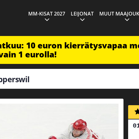
MM-KISAT 2027
LEIJONAT
MUUT MAAJOUK
jatkuu: 10 euron kierrätysvapaa m
vain 1 eurolla!
apperswil