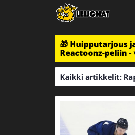
🎁 Huipputarjous 
Reactoonz-peliin - 
Kaikki artikkelit: R