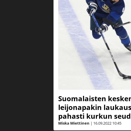
Suomalaisten kesken
leijonapakin laukaus
pahasti kurkun seud
Miska Miettinen
|
16.09.2022
10:45