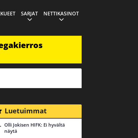
KUEET
SARJAT
NETTIKASINOT
egakierros
Luetuimmat
Olli Jokisen HIFK: Ei hyvältä
näytä