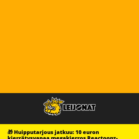
🎁 Huipputarjous jatkuu: 10 euron
kierrätysvapaa megakierros Reactoonz-