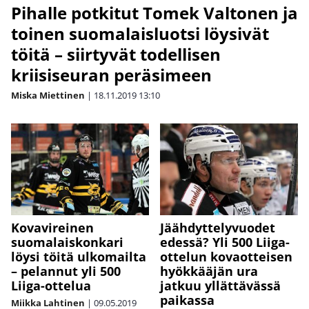
Pihalle potkitut Tomek Valtonen ja
toinen suomalaisluotsi löysivät
töitä – siirtyvät todellisen
kriisiseuran peräsimeen
Miska Miettinen
|
18.11.2019
13:10
Kovavireinen
Jäähdyttelyvuodet
suomalaiskonkari
edessä? Yli 500 Liiga-
löysi töitä ulkomailta
ottelun kovaotteisen
– pelannut yli 500
hyökkääjän ura
Liiga-ottelua
jatkuu yllättävässä
paikassa
Miikka Lahtinen
|
09.05.2019