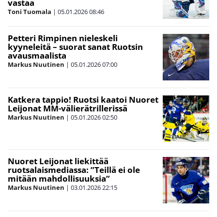
vastaa
Toni Tuomala
|
05.01.2026
08:46
Petteri Rimpinen nieleskeli
kyyneleitä – suorat sanat Ruotsin
avausmaalista
Markus Nuutinen
|
05.01.2026
07:00
Katkera tappio! Ruotsi kaatoi Nuoret
Leijonat MM-välierätrillerissä
Markus Nuutinen
|
05.01.2026
02:50
Nuoret Leijonat liekittää
ruotsalaismediassa: ”Teillä ei ole
mitään mahdollisuuksia”
Markus Nuutinen
|
03.01.2026
22:15