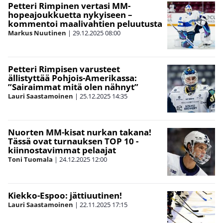
Petteri Rimpinen vertasi MM-
hopeajoukkuetta nykyiseen –
kommentoi maalivahtien peluutusta
Markus Nuutinen
|
29.12.2025
08:00
Petteri Rimpisen varusteet
ällistyttää Pohjois-Amerikassa:
”Sairaimmat mitä olen nähnyt”
Lauri Saastamoinen
|
25.12.2025
14:35
Nuorten MM-kisat nurkan takana!
Tässä ovat turnauksen TOP 10 -
kiinnostavimmat pelaajat
Toni Tuomala
|
24.12.2025
12:00
Kiekko-Espoo: jättiuutinen!
Lauri Saastamoinen
|
22.11.2025
17:15