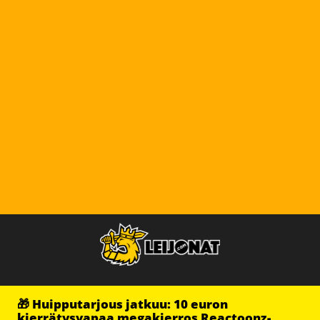
🎁 Huipputarjous jatkuu: 10 euron
kierrätysvapaa megakierros Reactoonz-