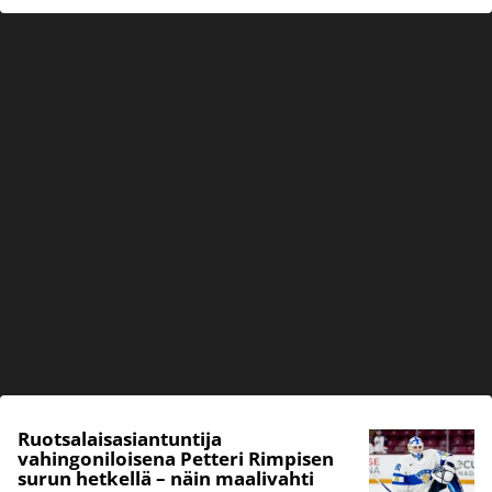
Ruotsalaisasiantuntija
vahingoniloisena Petteri Rimpisen
surun hetkellä – näin maalivahti