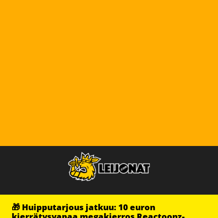
🎁 Huipputarjous jatkuu: 10 euron
kierrätysvapaa megakierros Reactoonz-