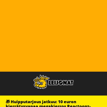
🎁 Huipputarjous jatkuu: 10 euron
kierrätysvapaa megakierros Reactoonz-