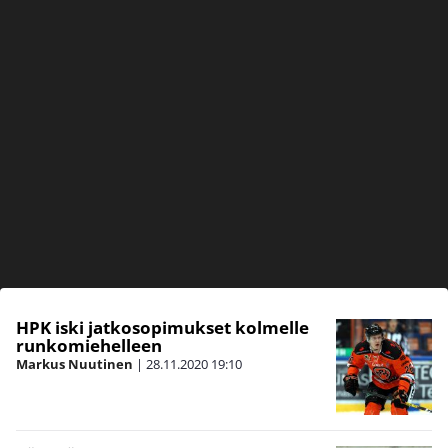
HPK iski jatkosopimukset kolmelle
runkomiehelleen
Markus Nuutinen
|
28.11.2020
19:10