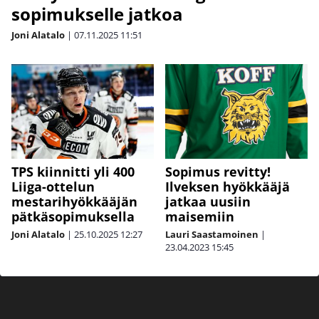
sopimukselle jatkoa
Joni Alatalo
|
07.11.2025
11:51
TPS kiinnitti yli 400
Sopimus revitty!
Liiga-ottelun
Ilveksen hyökkääjä
mestarihyökkääjän
jatkaa uusiin
pätkäsopimuksella
maisemiin
Joni Alatalo
|
25.10.2025
12:27
Lauri Saastamoinen
|
23.04.2023
15:45