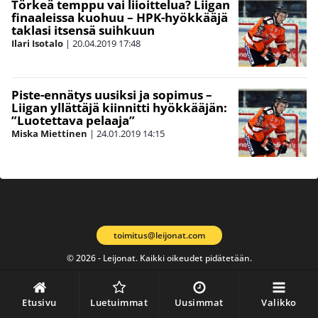
Törkeä temppu vai liioittelua? Liigan
finaaleissa kuohuu – HPK-hyökkääjä
taklasi itsensä suihkuun
Ilari Isotalo
|
20.04.2019
17:48
Piste-ennätys uusiksi ja sopimus –
Liigan yllättäjä kiinnitti hyökkääjän:
”Luotettava pelaaja”
Miska Miettinen
|
24.01.2019
14:15
toimitus@leijonat.com
© 2026 - Leijonat. Kaikki oikeudet pidätetään.
Etusivu
Luetuimmat
Uusimmat
Valikko