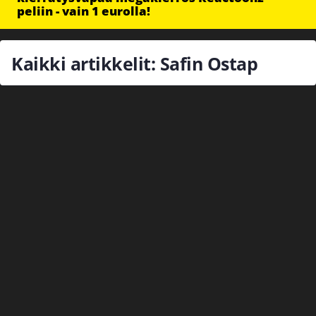
peliin - vain 1 eurolla!
Kaikki artikkelit: Safin Ostap