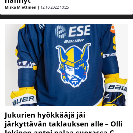
Miska Miettinen
|
12.10.2022
10:25
Jukurien hyökkääjä jäi
järkyttävän taklauksen alle – Olli
Jokinen antoi palaa suorassa C