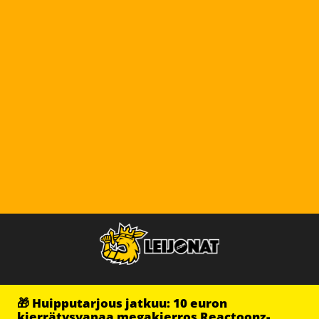
🎁 Huipputarjous jatkuu: 10 euron
kierrätysvapaa megakierros Reactoonz-