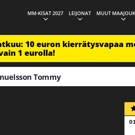
MM-KISAT 2027
LEIJONAT
MUUT MAAJOUK
jatkuu: 10 euron kierrätysvapaa m
vain 1 eurolla!
Samuelsson Tommy