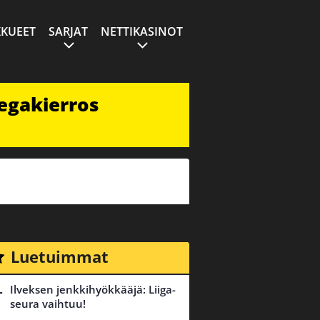
KUEET
SARJAT
NETTIKASINOT
egakierros
Luetuimmat
Ilveksen jenkkihyökkääjä: Liiga-
seura vaihtuu!