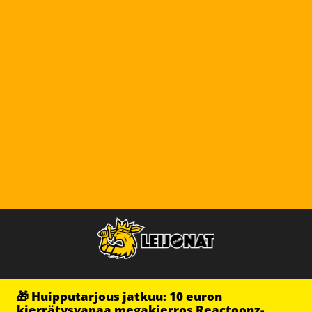
🎁 Huipputarjous jatkuu: 10 euron
kierrätysvapaa megakierros Reactoonz-