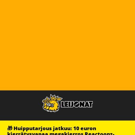
🎁 Huipputarjous jatkuu: 10 euron
kierrätysvapaa megakierros Reactoonz-