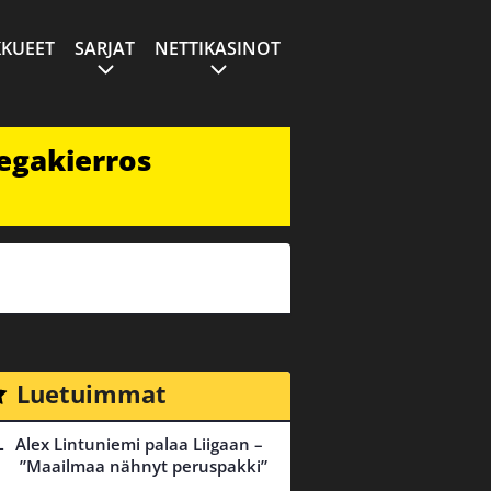
KUEET
SARJAT
NETTIKASINOT
egakierros
Luetuimmat
Alex Lintuniemi palaa Liigaan –
”Maailmaa nähnyt peruspakki”