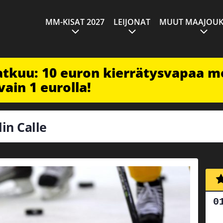
MM-KISAT 2027
LEIJONAT
MUUT MAAJOUK
jatkuu: 10 euron kierrätysvapaa m
vain 1 eurolla!
lin Calle