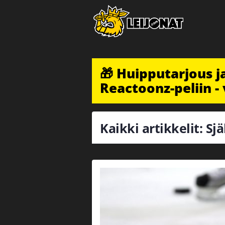
🎁 Huipputarjous 
Reactoonz-peliin - 
Kaikki artikkelit: Sjä