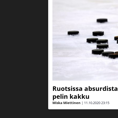
Ruotsissa absurdista
pelin kakku
Miska Miettinen
|
11.10.2020
23:15