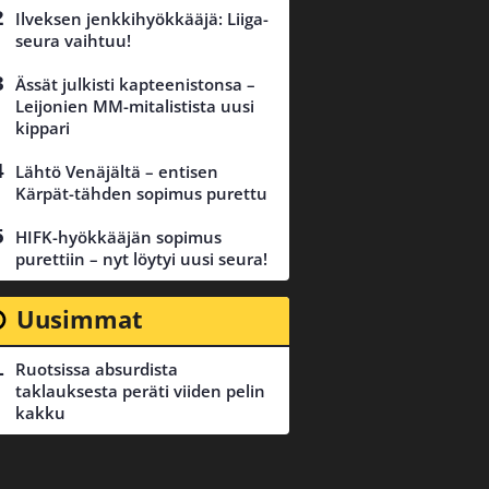
Ilveksen jenkkihyökkääjä: Liiga-
seura vaihtuu!
Ässät julkisti kapteenistonsa –
Leijonien MM-mitalistista uusi
kippari
Lähtö Venäjältä – entisen
Kärpät-tähden sopimus purettu
HIFK-hyökkääjän sopimus
purettiin – nyt löytyi uusi seura!
Uusimmat
Ruotsissa absurdista
taklauksesta peräti viiden pelin
kakku