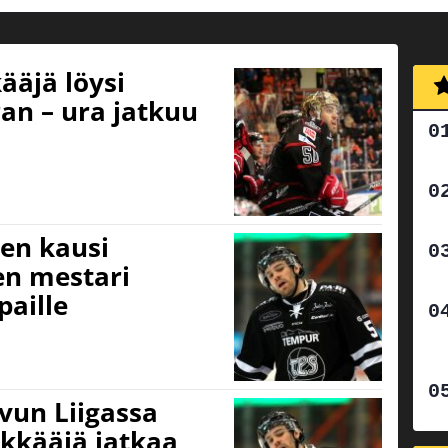
ääjä löysi
an – ura jatkuu
en kausi
en mestari
aille
vun Liigassa
kkääjä jatkaa