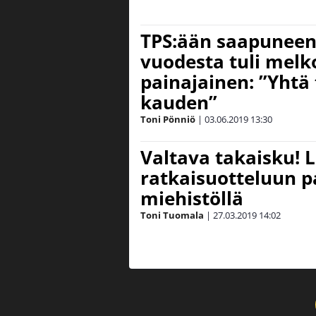
TPS:ään saapunee
vuodesta tuli melk
painajainen: ”Yhtä 
kauden”
Toni Pönniö
|
03.06.2019
13:30
Valtava takaisku! L
ratkaisuotteluun p
miehistöllä
Toni Tuomala
|
27.03.2019
14:02