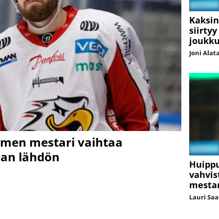
Kaksi
siirty
joukk
Joni Alat
omen mestari vaihtaa
ean lähdön
Huippu
vahvis
mestar
Lauri Sa