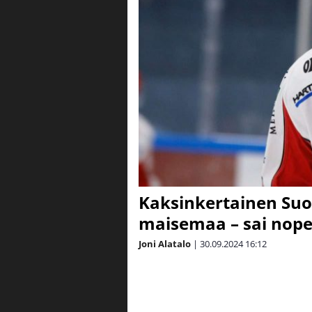
Kaksinkertainen Su
maisemaa – sai nop
Joni Alatalo
|
30.09.2024
16:12