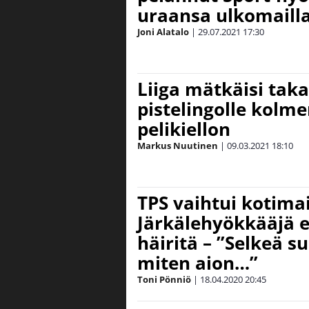
uraansa ulkomaill
Joni Alatalo
|
29.07.2021
17:30
Liiga mätkäisi tak
pistelingolle kolme
pelikiellon
Markus Nuutinen
|
09.03.2021
18:10
TPS vaihtui kotima
Järkälehyökkääjä 
häiritä – ”Selkeä s
miten aion…”
Toni Pönniö
|
18.04.2020
20:45