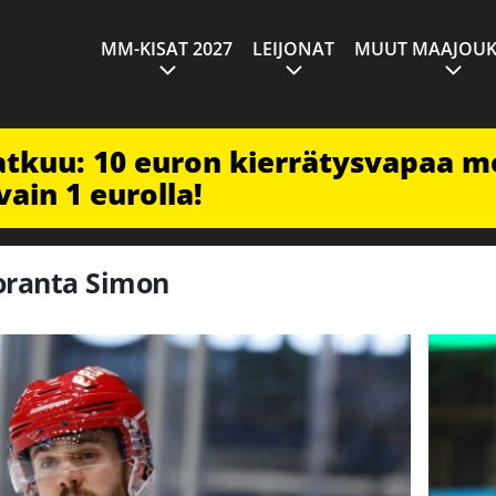
MM-KISAT 2027
LEIJONAT
MUUT MAAJOUK
jatkuu: 10 euron kierrätysvapaa m
vain 1 eurolla!
uoranta Simon