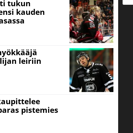
ti tukun
ensi kauden
asassa
-hyökkääjä
ijan leiriin
kaupittelee
paras pistemies