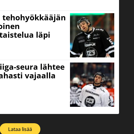
n tehohyökkääjän
oinen
taistelua läpi
iiga-seura lähtee
ahasti vajaalla
Lataa lisää