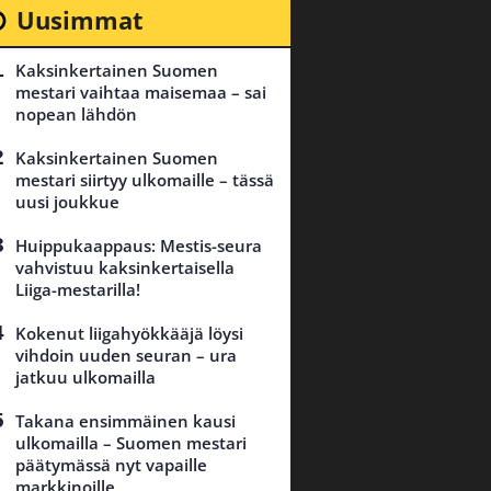
Uusimmat
Kaksinkertainen Suomen
mestari vaihtaa maisemaa – sai
nopean lähdön
Kaksinkertainen Suomen
mestari siirtyy ulkomaille – tässä
uusi joukkue
Huippukaappaus: Mestis-seura
vahvistuu kaksinkertaisella
Liiga-mestarilla!
Kokenut liigahyökkääjä löysi
vihdoin uuden seuran – ura
jatkuu ulkomailla
Takana ensimmäinen kausi
ulkomailla – Suomen mestari
päätymässä nyt vapaille
markkinoille