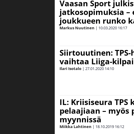
Vaasan Sport julkis
jatkosopimuksia – 
joukkueen runko k
Markus Nuutinen
|
10.03.2020
16:17
Siirtouutinen: TPS
vaihtaa Liiga-kilpail
Ilari Isotalo
|
27.01.2020
14:10
IL: Kriisiseura TPS 
pelaajiaan – myös 
myynnissä
Miikka Lahtinen
|
18.10.2019
16:12