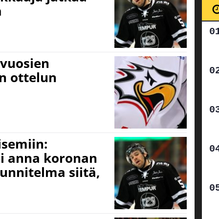
a
avuosien
n ottelun
isemiin:
ei anna koronan
uunnitelma siitä,