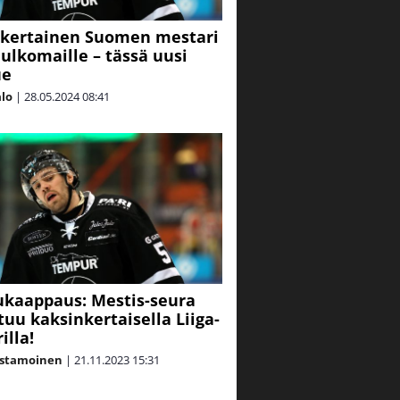
nkertainen Suomen mestari
y ulkomaille – tässä uusi
ue
alo
|
28.05.2024
08:41
kaappaus: Mestis-seura
tuu kaksinkertaisella Liiga-
illa!
astamoinen
|
21.11.2023
15:31