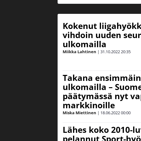
Kokenut liigahyökk
vihdoin uuden seur
ulkomailla
Miikka Lahtinen
|
31.10.2022
20:35
Takana ensimmäin
ulkomailla – Suom
päätymässä nyt vap
markkinoille
Miska Miettinen
|
18.06.2022
00:00
Lähes koko 2010-lu
pelannut Sport-hyö