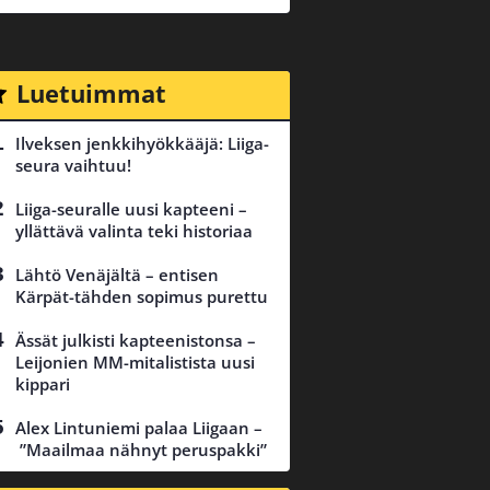
Luetuimmat
Ilveksen jenkkihyökkääjä: Liiga-
seura vaihtuu!
Liiga-seuralle uusi kapteeni –
yllättävä valinta teki historiaa
Lähtö Venäjältä – entisen
Kärpät-tähden sopimus purettu
Ässät julkisti kapteenistonsa –
Leijonien MM-mitalistista uusi
kippari
Alex Lintuniemi palaa Liigaan –
”Maailmaa nähnyt peruspakki”