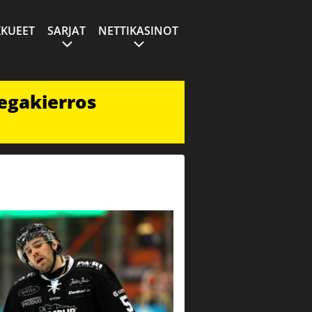
KUEET
SARJAT
NETTIKASINOT
egakierros