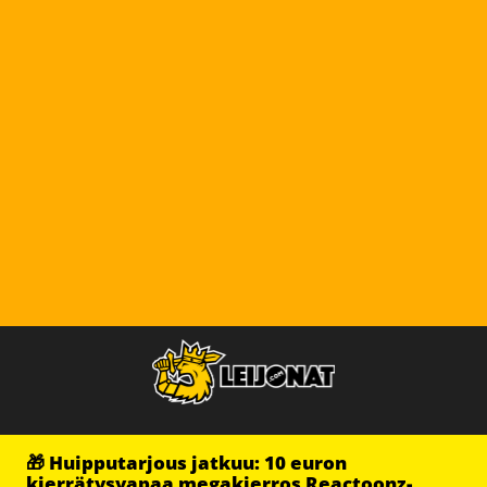
🎁 Huipputarjous jatkuu: 10 euron
kierrätysvapaa megakierros Reactoonz-