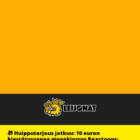
🎁 Huipputarjous jatkuu: 10 euron
kierrätysvapaa megakierros Reactoonz-