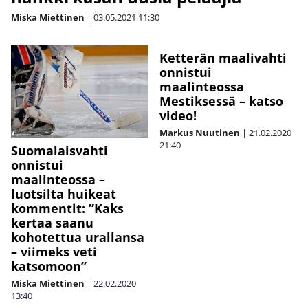
Miska Miettinen
|
03.05.2021
11:30
Ketterän maalivahti
onnistui
maalinteossa
Mestiksessä – katso
video!
Markus Nuutinen
|
21.02.2020
21:40
Suomalaisvahti
onnistui
maalinteossa –
luotsilta huikeat
kommentit: ”Kaks
kertaa saanu
kohotettua urallansa
– viimeks veti
katsomoon”
Miska Miettinen
|
22.02.2020
13:40