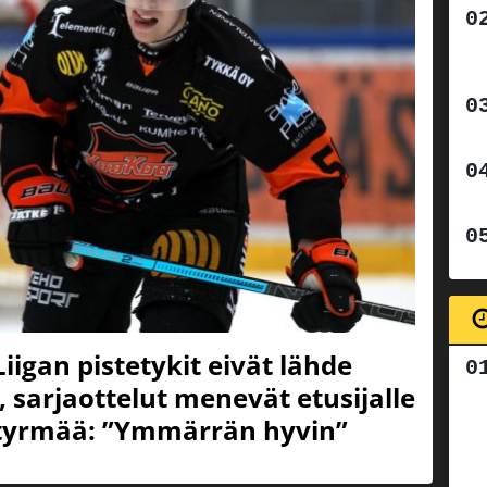
igan pistetykit eivät lähde
sarjaottelut menevät etusijalle
i tyrmää: ”Ymmärrän hyvin”