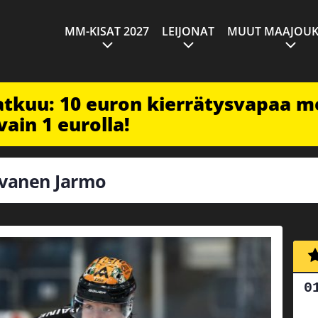
MM-KISAT 2027
LEIJONAT
MUUT MAAJOUK
jatkuu: 10 euron kierrätysvapaa m
vain 1 eurolla!
olvanen Jarmo