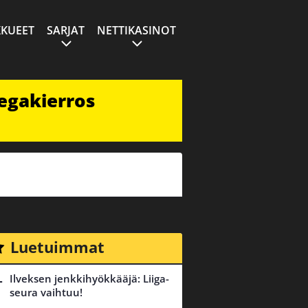
KUEET
SARJAT
NETTIKASINOT
egakierros
Luetuimmat
Ilveksen jenkkihyökkääjä: Liiga-
seura vaihtuu!