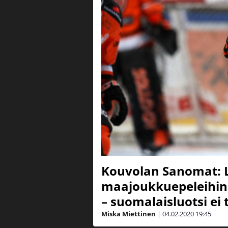
Kouvolan Sanomat: Li
maajoukkuepeleihin, 
– suomalaisluotsi e
Miska Miettinen
|
04.02.2020
19:45