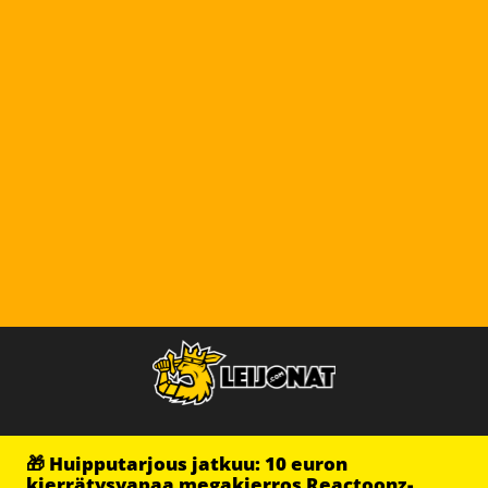
🎁 Huipputarjous jatkuu: 10 euron
kierrätysvapaa megakierros Reactoonz-