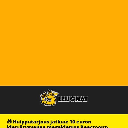
🎁 Huipputarjous jatkuu: 10 euron
kierrätysvapaa megakierros Reactoonz-