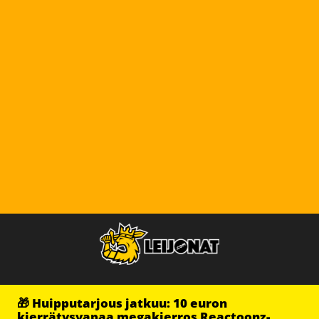
🎁 Huipputarjous jatkuu: 10 euron
kierrätysvapaa megakierros Reactoonz-