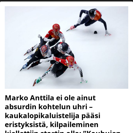
Marko Anttila ei ole ainut
absurdin kohtelun uhri –
kaukalopikaluistelija pääsi
eristyksistä, kilpaileminen