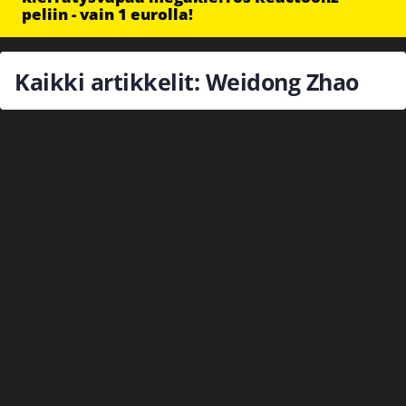
peliin - vain 1 eurolla!
Kaikki artikkelit: Weidong Zhao