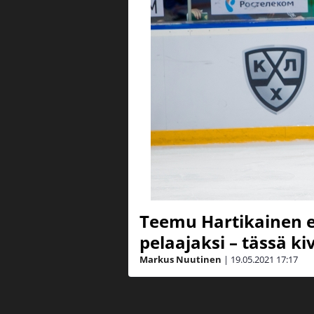
Teemu Hartikainen 
pelaajaksi – tässä ki
Markus Nuutinen
|
19.05.2021
17:17