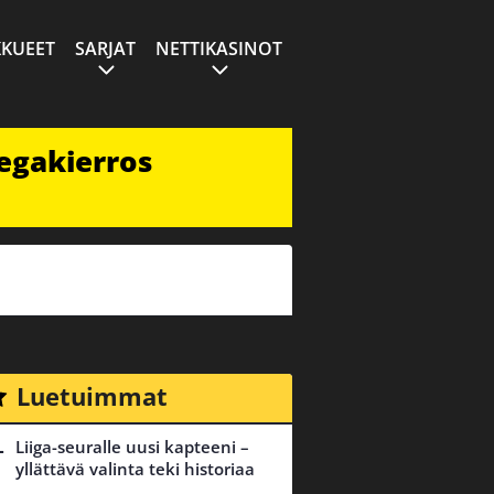
KUEET
SARJAT
NETTIKASINOT
egakierros
Luetuimmat
Liiga-seuralle uusi kapteeni –
yllättävä valinta teki historiaa