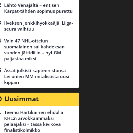
Lähtö Venäjältä – entisen
Kärpät-tähden sopimus purettu
Ilveksen jenkkihyökkääjä: Liiga-
seura vaihtuu!
Vain 47 NHL-ottelun
suomalainen sai kahdeksan
vuoden jättidiilin – nyt GM
paljastaa miksi
Ässät julkisti kapteenistonsa –
Leijonien MM-mitalistista uusi
kippari
Uusimmat
Teemu Hartikainen ehdolla
KHL:n arvokkaimmaksi
pelaajaksi – tässä kivikova
finalistikolmikko