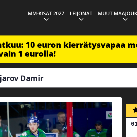
MM-KISAT 2027
LEIJONAT
MUUT MAAJOUK
jatkuu: 10 euron kierrätysvapaa m
vain 1 eurolla!
fjarov Damir