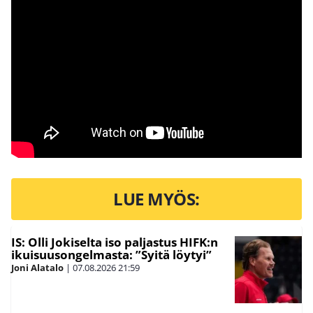
LUE MYÖS:
IS: Olli Jokiselta iso paljastus HIFK:n
ikuisuusongelmasta: ”Syitä löytyi”
Joni Alatalo
|
07.08.2026
21:59