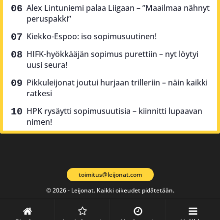
Alex Lintuniemi palaa Liigaan – ”Maailmaa nähnyt
peruspakki”
Kiekko-Espoo: iso sopimusuutinen!
HIFK-hyökkääjän sopimus purettiin – nyt löytyi
uusi seura!
Pikkuleijonat joutui hurjaan trilleriin – näin kaikki
ratkesi
HPK rysäytti sopimusuutisia – kiinnitti lupaavan
nimen!
toimitus@leijonat.com
© 2026 - Leijonat. Kaikki oikeudet pidätetään.