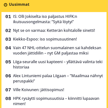
Uusimmat
IS: Olli Jokiselta iso paljastus HIFK:n
ikuisuusongelmasta: ”Syitä löytyi”
Nyt se on varmaa: Ketterän kohtalolle sinetti!
Kiekko-Espoo: iso sopimusuutinen!
Vain 47 NHL-ottelun suomalainen sai kahdeksan
vuoden jättidiilin – nyt GM paljastaa miksi
Liiga-seuralle uusi kapteeni – yllättävä valinta teki
historiaa
Alex Lintuniemi palaa Liigaan – ”Maailmaa nähnyt
peruspakki”
Ville Koivunen: jättisopimus!
HPK rysäytti sopimusuutisia – kiinnitti lupaavan
nimen!