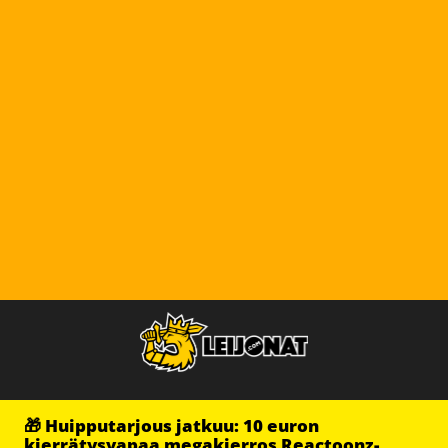
🎁 Huipputarjous jatkuu: 10 euron
kierrätysvapaa megakierros Reactoonz-