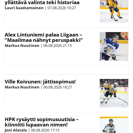
yllättävä valinta teki historiaa
Lauri Saastamoinen
|
07.08.2026
10:27
Alex Lintuniemi palaa Liigaan –
”Maailmaa nähnyt peruspakki”
Markus Nuutinen
|
06.08.2026
21:15
Ville Koivunen: jättisopimus!
Markus Nuutinen
|
06.08.2026
18:27
HPK rysäytti sopimusuutisia –
kiinnitti lupaavan nimen!
Joni Alatalo
|
06.08.2026
17:15