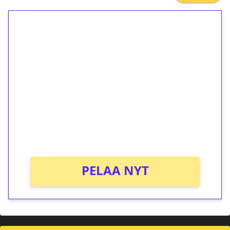
1€ = 10€ arvosta
ilmaiskierroksia ilman
kierrätystä!
Talleta 1€
Saat heti 50 ilmaiskierrosta Tuohi 1000 -
peliin (arvo 0,20€ per kierros)!
Ei kierrätysvaatimusta!
PELAA NYT