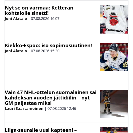
Nyt se on varmaa: Ketterän
kohtalolle sinetti!
Joni Alatalo
|
07.08.2026
16:07
Kiekko-Espoo: iso sopimusuutinen!
Joni Alatalo
|
07.08.2026
15:30
Vain 47 NHL-ottelun suomalainen sai
kahdeksan vuoden jättidiilin – nyt
GM paljastaa miksi
Lauri Saastamoinen
|
07.08.2026
12:46
Liiga-seuralle uusi kapteeni –