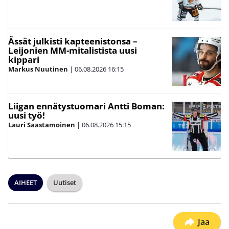
Ässät julkisti kapteenistonsa –
Leijonien MM-mitalistista uusi
kippari
Markus Nuutinen
|
06.08.2026
16:15
Liigan ennätystuomari Antti Boman:
uusi työ!
Lauri Saastamoinen
|
06.08.2026
15:15
AIHEET
Uutiset
Jaa