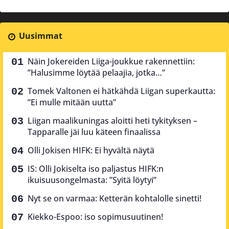
Uusimmat
Näin Jokereiden Liiga-joukkue rakennettiin:
”Halusimme löytää pelaajia, jotka…”
Tomek Valtonen ei hätkähdä Liigan superkautta:
”Ei mulle mitään uutta”
Liigan maalikuningas aloitti heti tykityksen –
Tapparalle jäi luu käteen finaalissa
Olli Jokisen HIFK: Ei hyvältä näytä
IS: Olli Jokiselta iso paljastus HIFK:n
ikuisuusongelmasta: ”Syitä löytyi”
Nyt se on varmaa: Ketterän kohtalolle sinetti!
Kiekko-Espoo: iso sopimusuutinen!