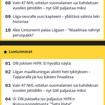
Vain 47 NHL-ottelun suomalainen sai kahdeksan
vuoden jättidiilin – nyt GM paljastaa miksi
Liiga-seuralle uusi kapteeni – yllättävä valinta teki
historiaa
Alex Lintuniemi palaa Liigaan – ”Maailmaa nähnyt
peruspakki”
Luetuimmat
Olli Jokisen HIFK: Ei hyvältä näytä
Liigan maalikuningas aloitti heti tykityksen –
Tapparalle jäi luu käteen finaalissa
Vain 47 NHL-ottelun suomalainen sai kahdeksan
vuoden jättidiilin – nyt GM paljastaa miksi
IS: Olli Jokiselta iso paljastus HIFK:n
ikuisuusongelmasta: ”Syitä löytyi”