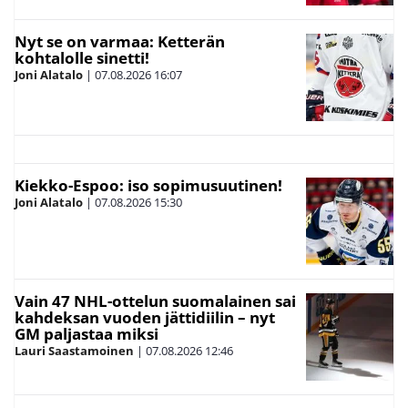
Nyt se on varmaa: Ketterän
kohtalolle sinetti!
Joni Alatalo
|
07.08.2026
16:07
Kiekko-Espoo: iso sopimusuutinen!
Joni Alatalo
|
07.08.2026
15:30
Vain 47 NHL-ottelun suomalainen sai
kahdeksan vuoden jättidiilin – nyt
GM paljastaa miksi
Lauri Saastamoinen
|
07.08.2026
12:46