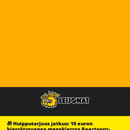
🎁 Huipputarjous jatkuu: 10 euron
kierrätysvapaa megakierros Reactoonz-