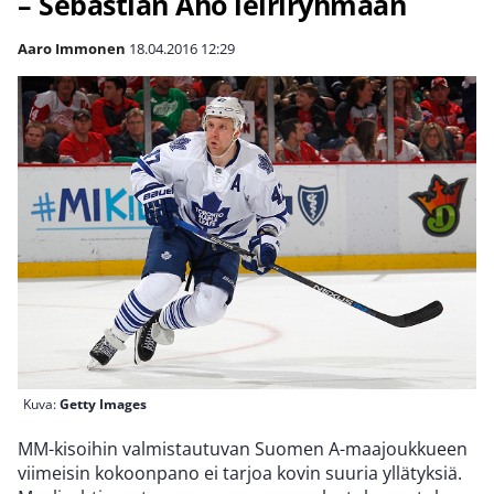
– Sebastian Aho leiriryhmään
Aaro Immonen
18.04.2016
12:29
Kuva:
Getty Images
MM-kisoihin valmistautuvan Suomen A-maajoukkueen
viimeisin kokoonpano ei tarjoa kovin suuria yllätyksiä.