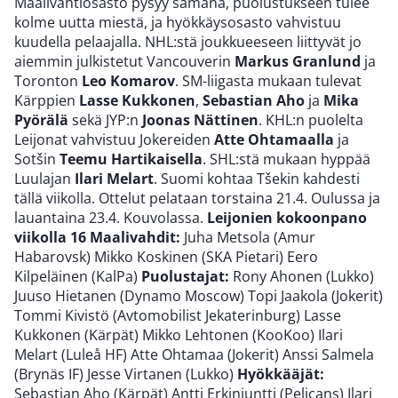
Maalivahtiosasto pysyy samana, puolustukseen tulee
kolme uutta miestä, ja hyökkäysosasto vahvistuu
kuudella pelaajalla. NHL:stä joukkueeseen liittyvät jo
aiemmin julkistetut Vancouverin
Markus Granlund
ja
Toronton
Leo Komarov
. SM-liigasta mukaan tulevat
Kärppien
Lasse Kukkonen
,
Sebastian Aho
ja
Mika
Pyörälä
sekä JYP:n
Joonas Nättinen
. KHL:n puolelta
Leijonat vahvistuu Jokereiden
Atte Ohtamaalla
ja
Sotšin
Teemu Hartikaisella
. SHL:stä mukaan hyppää
Luulajan
Ilari Melart
. Suomi kohtaa Tšekin kahdesti
tällä viikolla. Ottelut pelataan torstaina 21.4. Oulussa ja
lauantaina 23.4. Kouvolassa.
Leijonien kokoonpano
viikolla 16
Maalivahdit:
Juha Metsola (Amur
Habarovsk) Mikko Koskinen (SKA Pietari) Eero
Kilpeläinen (KalPa)
Puolustajat:
Rony Ahonen (Lukko)
Juuso Hietanen (Dynamo Moscow) Topi Jaakola (Jokerit)
Tommi Kivistö (Avtomobilist Jekaterinburg) Lasse
Kukkonen (Kärpät) Mikko Lehtonen (KooKoo) Ilari
Melart (Luleå HF) Atte Ohtamaa (Jokerit) Anssi Salmela
(Brynäs IF) Jesse Virtanen (Lukko)
Hyökkääjät:
Sebastian Aho (Kärpät) Antti Erkinjuntti (Pelicans) Ilari