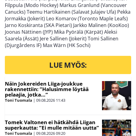
Filppula (Modo Hockey) Markus Granlund (Vancouver
Canucks) Teemu Hartikainen (Salavat Julajev Ufa) Pekka
Jormakka (Jokerit) Leo Komarov (Toronto Maple Leafs)
Jarno Koskiranta (SKA Pietari) Jarkko Malinen (KooKoo)
Joonas Nättinen (JYP) Mika Pyörälä (Kärpät) Aleksi
Saarela (Ässät) Jere Sallinen (Jokerit) Tomi Sallinen
(Djurgårdens IF) Max Wärn (HK Sochi)
LUE MYÖS:
Näin Jokereiden Liiga-joukkue
rakennettiin: ”Halusimme löytää
pelaajia, jotka…”
Toni Tuomala
|
09.08.2026
11:43
Tomek Valtonen ei hätkähdä Liigan
superkautta: ”Ei mulle mitään uutta”
Toni Tuomala
|
09.08.2026
09:20