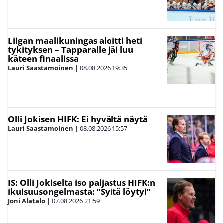
Liigan maalikuningas aloitti heti
tykityksen – Tapparalle jäi luu
käteen finaalissa
Lauri Saastamoinen
|
08.08.2026
19:35
Olli Jokisen HIFK: Ei hyvältä näytä
Lauri Saastamoinen
|
08.08.2026
15:57
IS: Olli Jokiselta iso paljastus HIFK:n
ikuisuusongelmasta: ”Syitä löytyi”
Joni Alatalo
|
07.08.2026
21:59