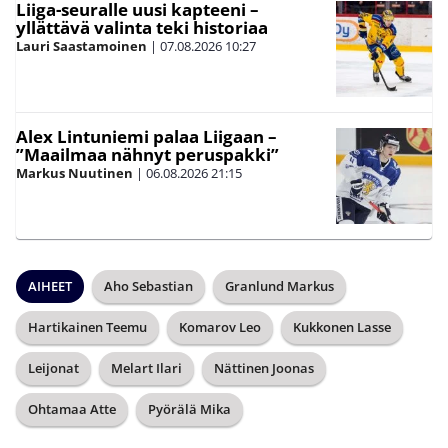
Liiga-seuralle uusi kapteeni –
yllättävä valinta teki historiaa
Lauri Saastamoinen
|
07.08.2026
10:27
Alex Lintuniemi palaa Liigaan –
”Maailmaa nähnyt peruspakki”
Markus Nuutinen
|
06.08.2026
21:15
AIHEET
Aho Sebastian
Granlund Markus
Hartikainen Teemu
Komarov Leo
Kukkonen Lasse
Leijonat
Melart Ilari
Nättinen Joonas
Ohtamaa Atte
Pyörälä Mika