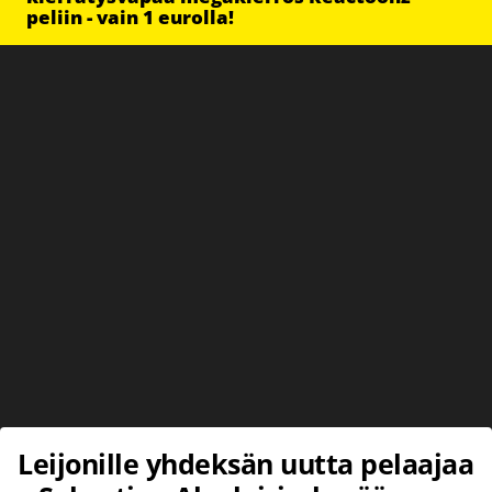
peliin - vain 1 eurolla!
Leijonille yhdeksän uutta pelaajaa