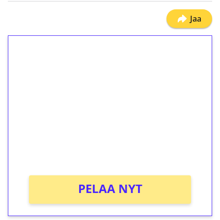
Jaa
1€ = 10€ arvosta
ilmaiskierroksia ilman
kierrätystä!
Talleta 1€
Saat heti 50 ilmaiskierrosta Tuohi 1000 -
peliin (arvo 0,20€ per kierros)!
Ei kierrätysvaatimusta!
PELAA NYT