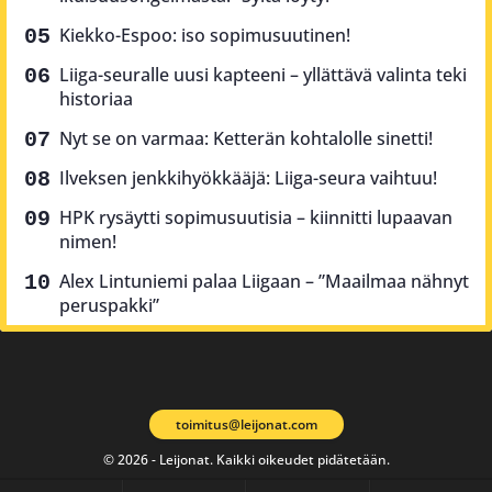
Kiekko-Espoo: iso sopimusuutinen!
Liiga-seuralle uusi kapteeni – yllättävä valinta teki
historiaa
Nyt se on varmaa: Ketterän kohtalolle sinetti!
Ilveksen jenkkihyökkääjä: Liiga-seura vaihtuu!
HPK rysäytti sopimusuutisia – kiinnitti lupaavan
nimen!
Alex Lintuniemi palaa Liigaan – ”Maailmaa nähnyt
peruspakki”
toimitus@leijonat.com
© 2026 - Leijonat. Kaikki oikeudet pidätetään.