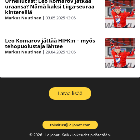
Urheilucast: Leo Komarov jatkaa
uraansa? Nämä kaksi Liiga-seuraa
kintereillä
Markus Nuutinen
|
03.05.2025
13:05
Leo Komarov jättää HIFK:n – myös
tehopuolustaja lähtee
Markus Nuutinen
|
29.04.2025
13:05
Lataa lisää
toimitus@leijonat.com
© 2026 - Leijonat. Kaikki oikeudet pidätetään.