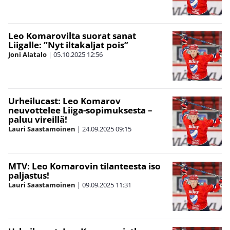
Leo Komarovilta suorat sanat
Liigalle: ”Nyt iltakaljat pois”
Joni Alatalo
|
05.10.2025
12:56
Urheilucast: Leo Komarov
neuvottelee Liiga-sopimuksesta –
paluu vireillä!
Lauri Saastamoinen
|
24.09.2025
09:15
MTV: Leo Komarovin tilanteesta iso
paljastus!
Lauri Saastamoinen
|
09.09.2025
11:31