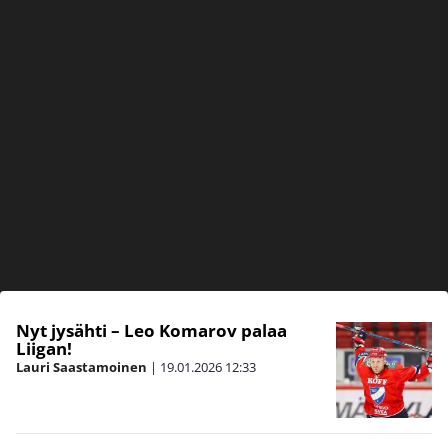
Nyt jysähti – Leo Komarov palaa
Liigan!
Lauri Saastamoinen
|
19.01.2026
12:33