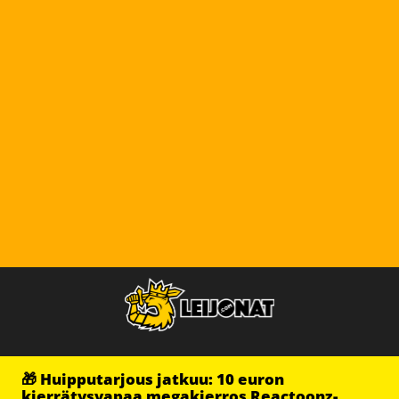
🎁 Huipputarjous jatkuu: 10 euron
kierrätysvapaa megakierros Reactoonz-