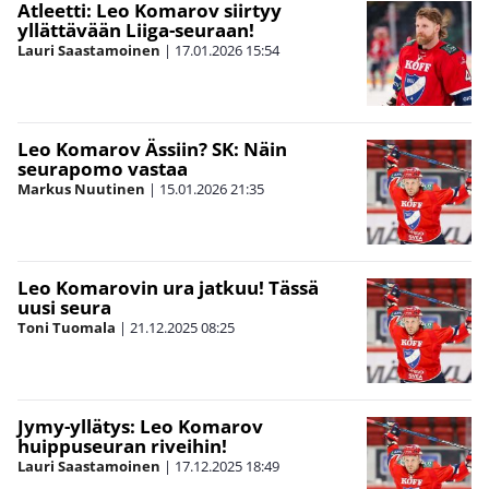
Atleetti: Leo Komarov siirtyy
yllättävään Liiga-seuraan!
Lauri Saastamoinen
|
17.01.2026
15:54
Leo Komarov Ässiin? SK: Näin
seurapomo vastaa
Markus Nuutinen
|
15.01.2026
21:35
Leo Komarovin ura jatkuu! Tässä
uusi seura
Toni Tuomala
|
21.12.2025
08:25
Jymy-yllätys: Leo Komarov
huippuseuran riveihin!
Lauri Saastamoinen
|
17.12.2025
18:49