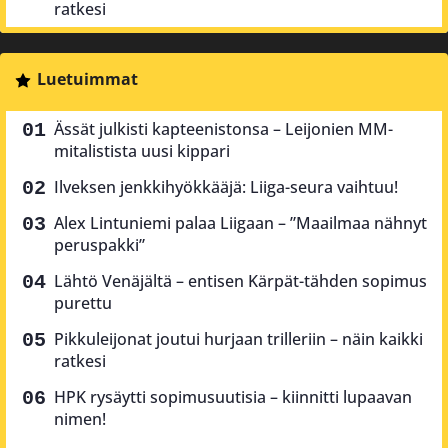
ratkesi
Luetuimmat
Ässät julkisti kapteenistonsa – Leijonien MM-
mitalistista uusi kippari
Ilveksen jenkkihyökkääjä: Liiga-seura vaihtuu!
Alex Lintuniemi palaa Liigaan – ”Maailmaa nähnyt
peruspakki”
Lähtö Venäjältä – entisen Kärpät-tähden sopimus
purettu
Pikkuleijonat joutui hurjaan trilleriin – näin kaikki
ratkesi
HPK rysäytti sopimusuutisia – kiinnitti lupaavan
nimen!