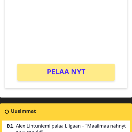
ilmaiskierroksia ilman
kierrätystä!
Talleta 1€
Saat heti 50 ilmaiskierrosta Tuohi 1000 -
peliin (arvo 0,20€ per kierros)!
Ei kierrätysvaatimusta!
PELAA NYT
Uusimmat
Alex Lintuniemi palaa Liigaan – ”Maailmaa nähnyt