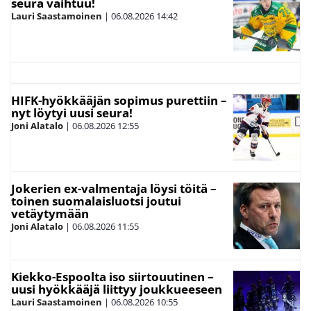
seura vaihtuu!
Lauri Saastamoinen
|
06.08.2026
14:42
HIFK-hyökkääjän sopimus purettiin –
nyt löytyi uusi seura!
Joni Alatalo
|
06.08.2026
12:55
Jokerien ex-valmentaja löysi töitä –
toinen suomalaisluotsi joutui
vetäytymään
Joni Alatalo
|
06.08.2026
11:55
Kiekko-Espoolta iso siirtouutinen –
uusi hyökkääjä liittyy joukkueeseen
Lauri Saastamoinen
|
06.08.2026
10:55