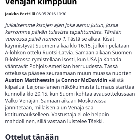
Venäjän kimppuun
Jaakko Perttilä
06.05.2016
10:30
Julkaisemme kisojen ajan joka aamu jutun, jossa
kerromme päivän tulevista tapahtumista. Tänään
vuorossa päivä numero 1.
Tästä se alkaa. Kisat
käynnistyvät Suomen aikaa klo 16.15, jolloin pelataan
A-lohkon ottelu Ruotsi-Latvia. Samaan aikaan Suomen
B-lohkossa rymistellään isosti, kun USA ja Kanada
vääntävät Pohjois-Amerikan herruudesta. Tässä
ottelussa pääsee seuraamaan muun muassa nuorten
Auston Matthewsin
ja
Connor McDavidin
välistä
kilpailua. Leijona-fanien näkökulmasta turnaus starttaa
kunnolla klo 20.15, kun Suomi kohtaa avausottelussaan
Valko-Venäjän. Samaan aikaan Moskovassa
jännitetään, millaisen alun Venäjä saa
kotiturnaukselleen. Vastustaja ei ole helpoin
mahdollinen, sillä vastaan luistelee Tšekki.
Ottelut tänään