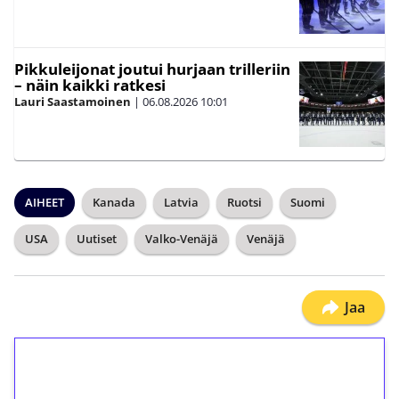
Pikkuleijonat joutui hurjaan trilleriin
– näin kaikki ratkesi
Lauri Saastamoinen
|
06.08.2026
10:01
AIHEET
Kanada
Latvia
Ruotsi
Suomi
USA
Uutiset
Valko-Venäjä
Venäjä
Jaa
1€ = 10€ arvosta