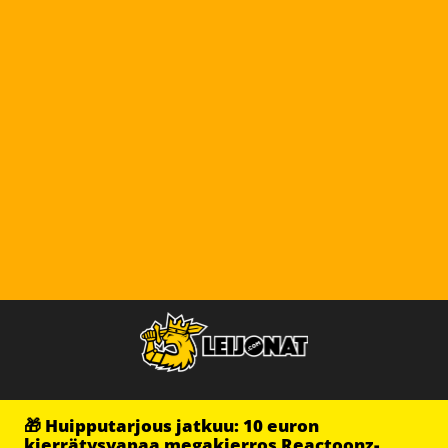
🎁 Huipputarjous jatkuu: 10 euron
kierrätysvapaa megakierros Reactoonz-