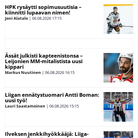
HPK rysäytti sopimusuutisia –
kiinnitti lupaavan nimen!
Joni Alatalo
|
06.08.2026
17:15
Ässät julkisti kapteenistonsa –
Leijonien MM-mitalistista uusi
kippari
Markus Nuutinen
|
06.08.2026
16:15
Liigan ennätystuomari Antti Boman:
uusi työ!
Lauri Saastamoinen
|
06.08.2026
15:15
Ilveksen jenkkihyökkääjä: Liiga-