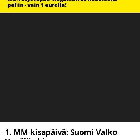
peliin - vain 1 eurolla!
1. MM-kisapäivä: Suomi Valko-