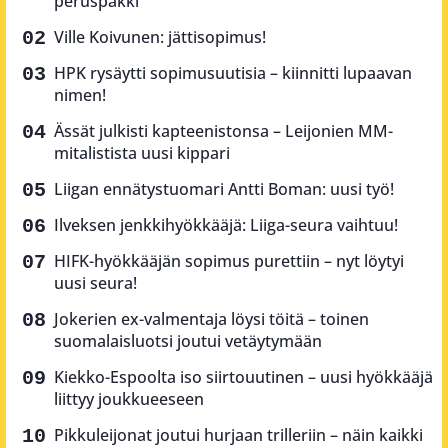
peruspakki”
Ville Koivunen: jättisopimus!
HPK rysäytti sopimusuutisia – kiinnitti lupaavan
nimen!
Ässät julkisti kapteenistonsa – Leijonien MM-
mitalistista uusi kippari
Liigan ennätystuomari Antti Boman: uusi työ!
Ilveksen jenkkihyökkääjä: Liiga-seura vaihtuu!
HIFK-hyökkääjän sopimus purettiin – nyt löytyi
uusi seura!
Jokerien ex-valmentaja löysi töitä – toinen
suomalaisluotsi joutui vetäytymään
Kiekko-Espoolta iso siirtouutinen – uusi hyökkääjä
liittyy joukkueeseen
Pikkuleijonat joutui hurjaan trilleriin – näin kaikki