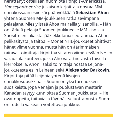
herättänyt otteillaan huomiota Pohjois-Amerikassa.
Habseyontheprize
-julkaisun kirjoittaja nostaa MM-
ennakossaan esiin kärppähyökkääjä
Sebastian Ahon
yhtenä Suomen MM-joukkueen ratkaisevimpana
pelaajana. Mies ylistää Ahoa maireilla ylisanoilla. – Hän
on tärkeä pelaaja Suomen joukkueelle MM-kisoissa.
Suosittelen jokaista jääkiekkofania seuraamaan Ahon
pelikäsitystä ja taitoa. – Monet NHL-joukkueet ohittivat
hänet viime vuonna, mutta hän on äärimmäisen
taitava, toimittaja kirjoittaa viitaten viime kevään NHL:n
varaustilaisuuteen, jossa Aho varattiin vasta toisella
kierroksella. Ahon lisäksi toimittaja nostaa Leijona-
joukkueesta esiin Laineen sekä
Aleksander Barkovin
.
Kirjoittaja pitää Leijonia yhtenä kisojen
ennakkosuosikkina. – Suomi on yksi turnauksen
suosikeista. Jopa Venäjän ja puolustavan mestarin
Kanadan täytyy kunnioittaa Suomen joukkuetta. – He
ovat nopeita, taitavia ja täynnä itseluottamusta. Suomi
on todella vaikeasti voitettava joukkue.