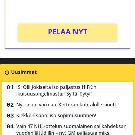
peliin (arvo 0,20€ per kierros)!
Ei kierrätysvaatimusta!
PELAA NYT
Uusimmat
IS: Olli Jokiselta iso paljastus HIFK:n
ikuisuusongelmasta: ”Syitä löytyi”
Nyt se on varmaa: Ketterän kohtalolle sinetti!
Kiekko-Espoo: iso sopimusuutinen!
Vain 47 NHL-ottelun suomalainen sai kahdeksan
vuoden jättidiilin – nyt GM paljastaa miksi