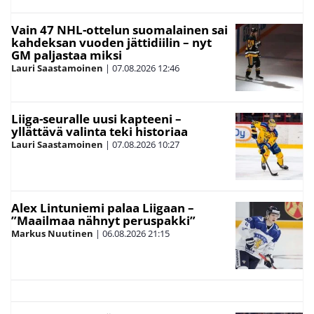
Vain 47 NHL-ottelun suomalainen sai
kahdeksan vuoden jättidiilin – nyt
GM paljastaa miksi
Lauri Saastamoinen
|
07.08.2026
12:46
Liiga-seuralle uusi kapteeni –
yllättävä valinta teki historiaa
Lauri Saastamoinen
|
07.08.2026
10:27
Alex Lintuniemi palaa Liigaan –
”Maailmaa nähnyt peruspakki”
Markus Nuutinen
|
06.08.2026
21:15