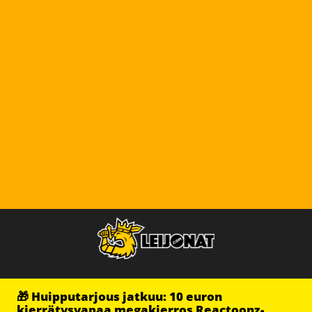
🎁 Huipputarjous jatkuu: 10 euron
kierrätysvapaa megakierros Reactoonz-