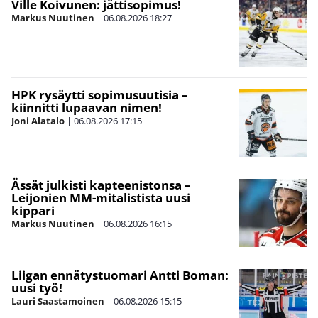
Ville Koivunen: jättisopimus!
Markus Nuutinen
|
06.08.2026
18:27
HPK rysäytti sopimusuutisia –
kiinnitti lupaavan nimen!
Joni Alatalo
|
06.08.2026
17:15
Ässät julkisti kapteenistonsa –
Leijonien MM-mitalistista uusi
kippari
Markus Nuutinen
|
06.08.2026
16:15
Liigan ennätystuomari Antti Boman:
uusi työ!
Lauri Saastamoinen
|
06.08.2026
15:15