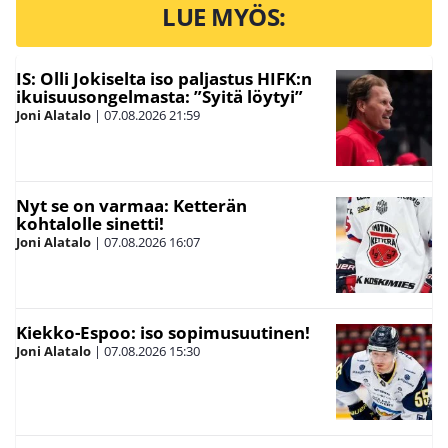
LUE MYÖS:
IS: Olli Jokiselta iso paljastus HIFK:n
ikuisuusongelmasta: ”Syitä löytyi”
Joni Alatalo
|
07.08.2026
21:59
Nyt se on varmaa: Ketterän
kohtalolle sinetti!
Joni Alatalo
|
07.08.2026
16:07
Kiekko-Espoo: iso sopimusuutinen!
Joni Alatalo
|
07.08.2026
15:30