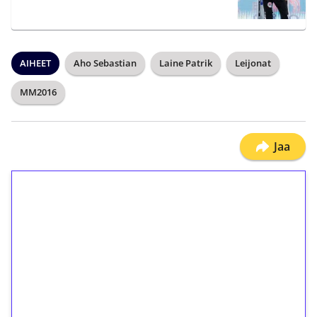
AIHEET
Aho Sebastian
Laine Patrik
Leijonat
MM2016
Jaa
1€ = 10€ arvosta
ilmaiskierroksia ilman
kierrätystä!
Talleta 1€
Saat heti 50 ilmaiskierrosta Tuohi 1000 -