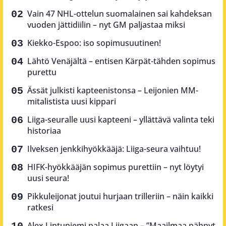
Vain 47 NHL-ottelun suomalainen sai kahdeksan
vuoden jättidiilin – nyt GM paljastaa miksi
Kiekko-Espoo: iso sopimusuutinen!
Lähtö Venäjältä – entisen Kärpät-tähden sopimus
purettu
Ässät julkisti kapteenistonsa – Leijonien MM-
mitalistista uusi kippari
Liiga-seuralle uusi kapteeni – yllättävä valinta teki
historiaa
Ilveksen jenkkihyökkääjä: Liiga-seura vaihtuu!
HIFK-hyökkääjän sopimus purettiin – nyt löytyi
uusi seura!
Pikkuleijonat joutui hurjaan trilleriin – näin kaikki
ratkesi
Alex Lintuniemi palaa Liigaan – ”Maailmaa nähnyt