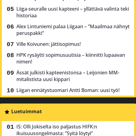
Liiga-seuralle uusi kapteeni – yllättävä valinta teki
historiaa
Alex Lintuniemi palaa Liigaan – ”Maailmaa nähnyt
peruspakki”
Ville Koivunen: jättisopimus!
HPK rysäytti sopimusuutisia – kiinnitti lupaavan
nimen!
Ässät julkisti kapteenistonsa – Leijonien MM-
mitalistista uusi kippari
Liigan ennätystuomari Antti Boman: uusi työ!
Luetuimmat
IS: Olli Jokiselta iso paljastus HIFK:n
ikuisuusongelmasta: ”Syitä löytyi”