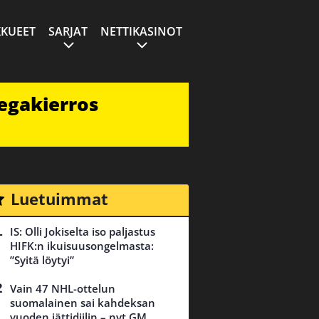
KUEET
SARJAT
NETTIKASINOT
egakierros
Luetuimmat
IS: Olli Jokiselta iso paljastus
HIFK:n ikuisuusongelmasta:
”Syitä löytyi”
Vain 47 NHL-ottelun
suomalainen sai kahdeksan
vuoden jättidiilin – nyt GM