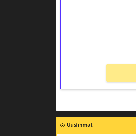
kierrätystä!
Talleta 1€
Saat heti 50 ilmaiskierr
kierros)!
Ei kierrätysvaatimusta!
Uusimmat