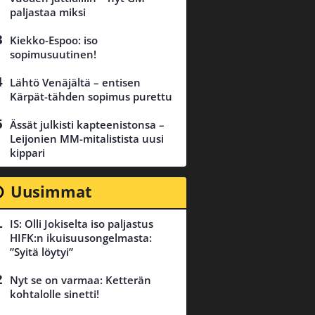
paljastaa miksi
Kiekko-Espoo: iso
sopimusuutinen!
Lähtö Venäjältä – entisen
Kärpät-tähden sopimus purettu
Ässät julkisti kapteenistonsa –
Leijonien MM-mitalistista uusi
kippari
Uusimmat
IS: Olli Jokiselta iso paljastus
HIFK:n ikuisuusongelmasta:
”Syitä löytyi”
Nyt se on varmaa: Ketterän
kohtalolle sinetti!