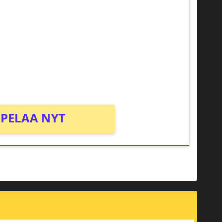
osta Tuohi 1000 -peliin (arvo 0,20€ per
PELAA NYT