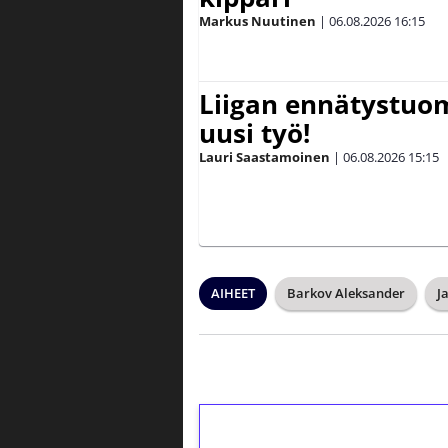
Markus Nuutinen
|
06.08.2026
16:15
Liigan ennätystuo
uusi työ!
Lauri Saastamoinen
|
06.08.2026
15:15
AIHEET
Barkov Aleksander
J
1€ = 10€ arvosta 