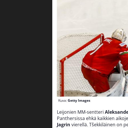
Kuva:
Getty Images
Leijonien MM-sentteri
Aleksande
Panthersissa ehkä kaikkien aiko
Jagrin
vierellä. Tšekkiläinen on p