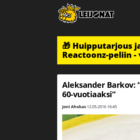
🎁 Huipputarjous 
Reactoonz-peliin - 
Aleksander Barkov: ”
60-vuotiaaksi”
Joni Ahokas
12.05.2016
16:45