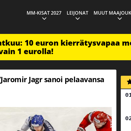
MM-KISAT 2027
LEIJONAT
MUUT MAAJOUK
jatkuu: 10 euron kierrätysvapaa m
vain 1 eurolla!
Jaromir Jagr sanoi pelaavansa