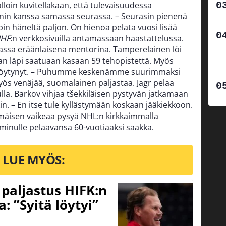
olloin kuvitellakaan, että tulevaisuudessa
nin kanssa samassa seurassa. – Seurasin pienenä
 opin häneltä paljon. On hienoa pelata vuosi lisää
IHF
:n verkkosivuilla antamassaan haastattelussa.
idassa eräänlaisena mentorina. Tamperelainen löi
an läpi saatuaan kasaan 59 tehopistettä. Myös
 on löytynyt. – Puhumme keskenämme suurimmaksi
yös venäjää, suomalainen paljastaa. Jagr pelaa
lla. Barkov vihjaa tšekkiläisen pystyvän jatkamaan
n. – En itse tule kyllästymään koskaan jääkiekkoon.
mäisen vaikeaa pysyä NHL:n kirkkaimmalla
 minulle pelaavansa 60-vuotiaaksi saakka.
LUE MYÖS:
o paljastus HIFK:n
 ”Syitä löytyi”