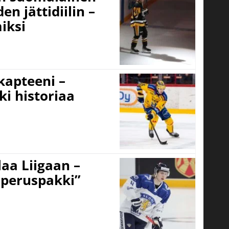
n jättidiilin –
iksi
 kapteeni –
ki historiaa
aa Liigaan –
peruspakki”