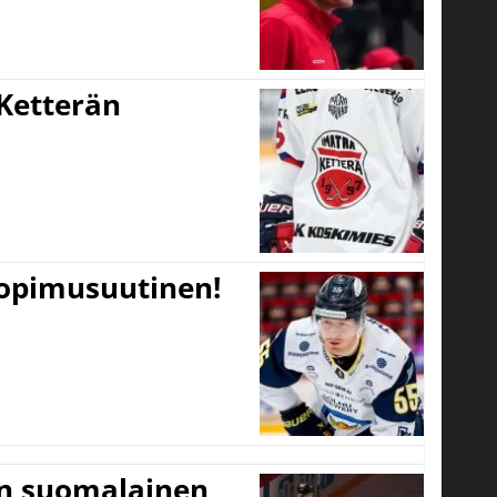
Ketterän
sopimusuutinen!
un suomalainen