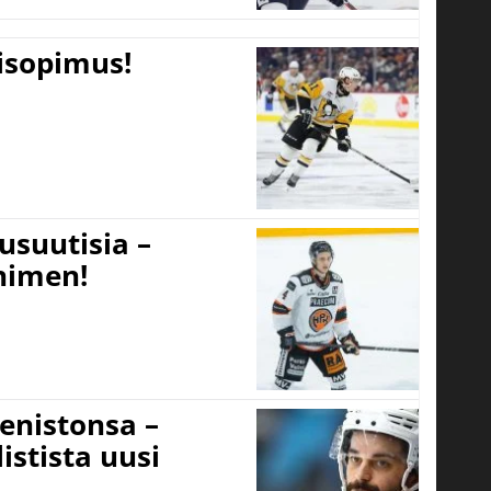
tisopimus!
usuutisia –
 nimen!
eenistonsa –
istista uusi