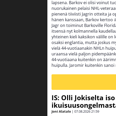
lapsena. Barkov ei olisi voinut tu
nuorukainen pelaisi NHL-veteraa
pienenä tiiviisti Jagrin otteita ja
hänen kanssaan, Barkov kertoo
I
Jagr on toiminut Barkoville Flor
itsensä nyt kolmannella kaudella
yhteinen kieli kaksikon välille
osaksi englantia, mutta joskus m
vielä 44-vuotiaanakin NHLn huipu
uraansa vielä paljon pidempäänki
44-vuotiaana kuitenkin on äärim
huipulla. Jaromir kuitenkin sanoi
IS: Olli Jokiselta is
ikuisuusongelmasta:
Joni Alatalo
|
07.08.2026
21:59