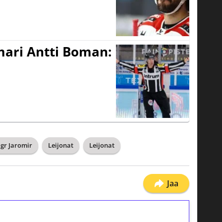
mari Antti Boman:
agr Jaromir
Leijonat
Leijonat
Jaa
ilmaiskierroksia ilman