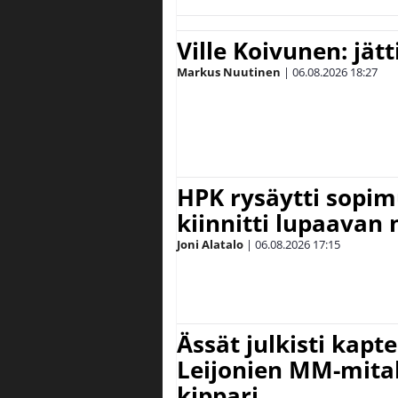
Ville Koivunen: jät
Markus Nuutinen
|
06.08.2026
18:27
HPK rysäytti sopim
kiinnitti lupaavan
Joni Alatalo
|
06.08.2026
17:15
Ässät julkisti kapt
Leijonien MM-mital
kippari