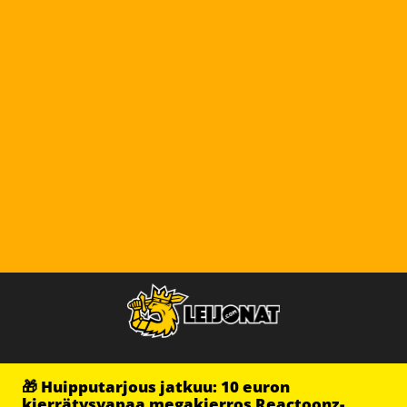
🎁 Huipputarjous jatkuu: 10 euron
kierrätysvapaa megakierros Reactoonz-