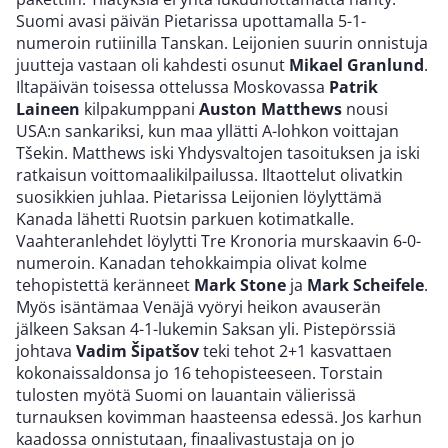
Suomi avasi päivän Pietarissa upottamalla 5-1-
numeroin rutiinilla Tanskan. Leijonien suurin onnistuja
juutteja vastaan oli kahdesti osunut
Mikael Granlund
.
Iltapäivän toisessa ottelussa Moskovassa
Patrik
Laineen
kilpakumppani
Auston Matthews
nousi
USA:n sankariksi, kun maa yllätti A-lohkon voittajan
Tšekin. Matthews iski Yhdysvaltojen tasoituksen ja iski
ratkaisun voittomaalikilpailussa. Iltaottelut olivatkin
suosikkien juhlaa. Pietarissa Leijonien löylyttämä
Kanada lähetti Ruotsin parkuen kotimatkalle.
Vaahteranlehdet löylytti Tre Kronoria murskaavin 6-0-
numeroin. Kanadan tehokkaimpia olivat kolme
tehopistettä keränneet
Mark Stone
ja
Mark Scheifele
.
Myös isäntämaa Venäjä vyöryi heikon avauserän
jälkeen Saksan 4-1-lukemin Saksan yli. Pistepörssiä
johtava
Vadim Šipatšov
teki tehot 2+1 kasvattaen
kokonaissaldonsa jo 16 tehopisteeseen. Torstain
tulosten myötä Suomi on lauantain välierissä
turnauksen kovimman haasteensa edessä. Jos karhun
kaadossa onnistutaan, finaalivastustaja on jo