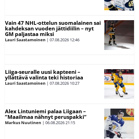
Vain 47 NHL-ottelun suomalainen sai
kahdeksan vuoden jättidiilin – nyt
GM paljastaa miksi
Lauri Saastamoinen
|
07.08.2026
12:46
Liiga-seuralle uusi kapteeni –
yllättävä valinta teki historiaa
Lauri Saastamoinen
|
07.08.2026
10:27
Alex Lintuniemi palaa Liigaan –
”Maailmaa nähnyt peruspakki”
Markus Nuutinen
|
06.08.2026
21:15