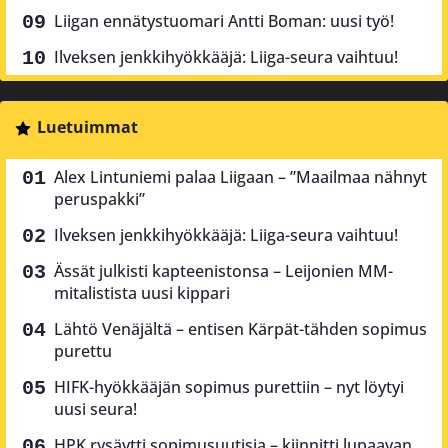
Liigan ennätystuomari Antti Boman: uusi työ!
Ilveksen jenkkihyökkääjä: Liiga-seura vaihtuu!
Luetuimmat
Alex Lintuniemi palaa Liigaan – ”Maailmaa nähnyt
peruspakki”
Ilveksen jenkkihyökkääjä: Liiga-seura vaihtuu!
Ässät julkisti kapteenistonsa – Leijonien MM-
mitalistista uusi kippari
Lähtö Venäjältä – entisen Kärpät-tähden sopimus
purettu
HIFK-hyökkääjän sopimus purettiin – nyt löytyi
uusi seura!
HPK rysäytti sopimusuutisia – kiinnitti lupaavan