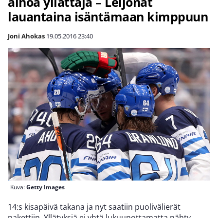
ainoa yllättäjä – Leijonat
lauantaina isäntämaan kimppuun
Joni Ahokas
19.05.2016
23:40
Kuva:
Getty Images
14:s kisapäivä takana ja nyt saatiin puolivälierät
pakettiin. Yllätyksiä ei yhtä lukuunottamatta nähty.