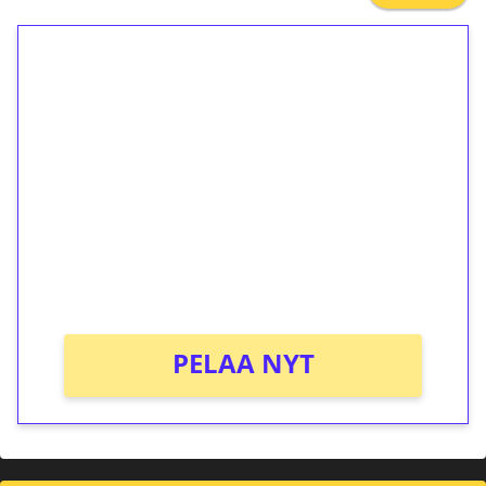
1€ = 10€ arvosta
ilmaiskierroksia ilman
kierrätystä!
Talleta 1€
Saat heti 50 ilmaiskierrosta Tuohi 1000 -
peliin (arvo 0,20€ per kierros)!
Ei kierrätysvaatimusta!
PELAA NYT