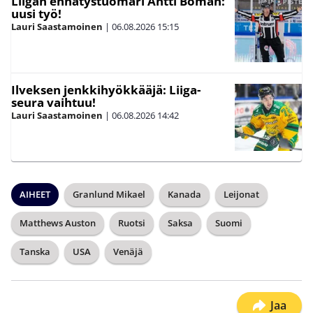
Liigan ennätystuomari Antti Boman:
uusi työ!
Lauri Saastamoinen
|
06.08.2026
15:15
Ilveksen jenkkihyökkääjä: Liiga-
seura vaihtuu!
Lauri Saastamoinen
|
06.08.2026
14:42
AIHEET
Granlund Mikael
Kanada
Leijonat
Matthews Auston
Ruotsi
Saksa
Suomi
Tanska
USA
Venäjä
Jaa