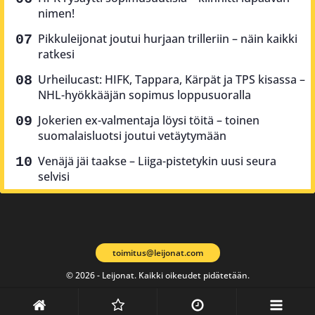
nimen!
Pikkuleijonat joutui hurjaan trilleriin – näin kaikki
ratkesi
Urheilucast: HIFK, Tappara, Kärpät ja TPS kisassa –
NHL-hyökkääjän sopimus loppusuoralla
Jokerien ex-valmentaja löysi töitä – toinen
suomalaisluotsi joutui vetäytymään
Venäjä jäi taakse – Liiga-pistetykin uusi seura
selvisi
toimitus@leijonat.com
© 2026 - Leijonat. Kaikki oikeudet pidätetään.