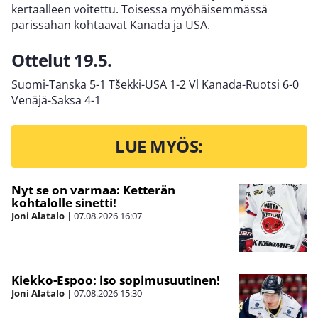
kertaalleen voitettu. Toisessa myöhäisemmässä
parissahan kohtaavat Kanada ja USA.
Ottelut 19.5.
Suomi-Tanska 5-1 Tšekki-USA 1-2 Vl Kanada-Ruotsi 6-0
Venäjä-Saksa 4-1
LUE MYÖS:
Nyt se on varmaa: Ketterän
kohtalolle sinetti!
Joni Alatalo
|
07.08.2026
16:07
Kiekko-Espoo: iso sopimusuutinen!
Joni Alatalo
|
07.08.2026
15:30