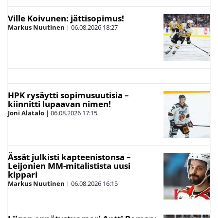
Ville Koivunen: jättisopimus!
Markus Nuutinen
|
06.08.2026
18:27
HPK rysäytti sopimusuutisia –
kiinnitti lupaavan nimen!
Joni Alatalo
|
06.08.2026
17:15
Ässät julkisti kapteenistonsa –
Leijonien MM-mitalistista uusi
kippari
Markus Nuutinen
|
06.08.2026
16:15