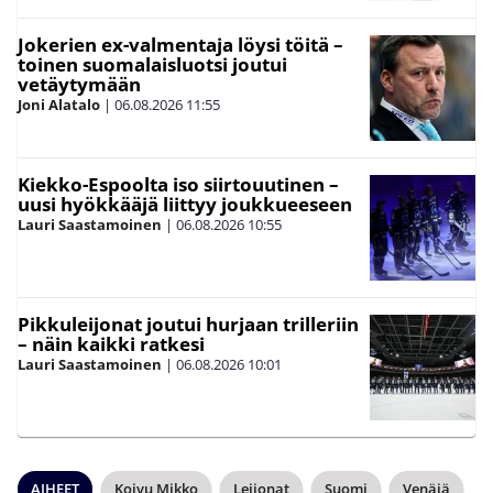
Jokerien ex-valmentaja löysi töitä –
toinen suomalaisluotsi joutui
vetäytymään
Joni Alatalo
|
06.08.2026
11:55
Kiekko-Espoolta iso siirtouutinen –
uusi hyökkääjä liittyy joukkueeseen
Lauri Saastamoinen
|
06.08.2026
10:55
Pikkuleijonat joutui hurjaan trilleriin
– näin kaikki ratkesi
Lauri Saastamoinen
|
06.08.2026
10:01
AIHEET
Koivu Mikko
Leijonat
Suomi
Venäjä