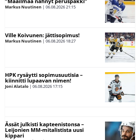
”Maailmaa nähnyt peruspakki”
Markus Nuutinen
|
06.08.2026
21:15
Ville Koivunen: jättisopimus!
Markus Nuutinen
|
06.08.2026
18:27
HPK rysäytti sopimusuutisia –
kiinnitti lupaavan nimen!
Joni Alatalo
|
06.08.2026
17:15
Ässät julkisti kapteenistonsa –
Leijonien MM-mitalistista uusi
kippari