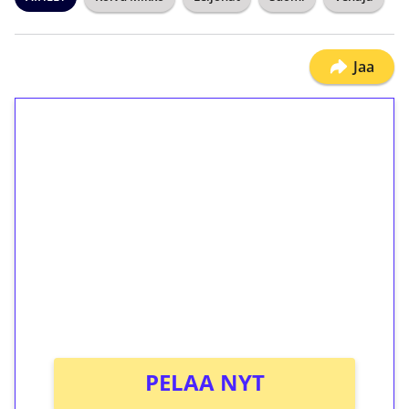
Jaa
1€ = 10€ arvosta
ilmaiskierroksia ilman
kierrätystä!
Talleta 1€
Saat heti 50 ilmaiskierrosta Tuohi 1000 -
peliin (arvo 0,20€ per kierros)!
Ei kierrätysvaatimusta!
PELAA NYT