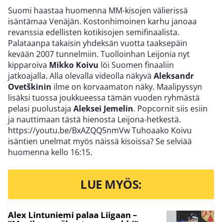
Suomi haastaa huomenna MM-kisojen välierissä
isäntämaa Venäjän. Kostonhimoinen karhu janoaa
revanssia edellisten kotikisojen semifinaalista.
Palataanpa takaisin yhdeksän vuotta taaksepäin
kevään 2007 tunnelmiin. Tuolloinhan Leijonia nyt
kipparoiva
Mikko Koivu
löi Suomen finaaliin
jatkoajalla. Alla olevalla videolla näkyvä
Aleksandr
Ovetškinin
ilme on korvaamaton näky. Maalipyssyn
lisäksi tuossa joukkueessa tämän vuoden ryhmästä
pelasi puolustaja
Aleksei Jemelin
. Popcornit siis esiin
ja nauttimaan tästä hienosta Leijona-hetkestä.
https://youtu.be/BxAZQQ5nmVw Tuhoaako Koivu
isäntien unelmat myös näissä kisoissa? Se selviää
huomenna kello 16:15.
LUE MYÖS:
Alex Lintuniemi palaa Liigaan –