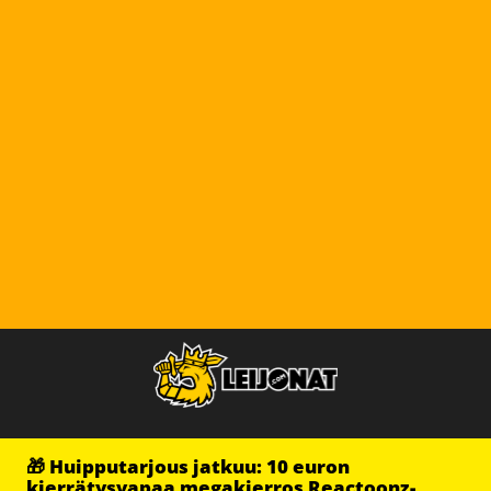
🎁 Huipputarjous jatkuu: 10 euron
kierrätysvapaa megakierros Reactoonz-