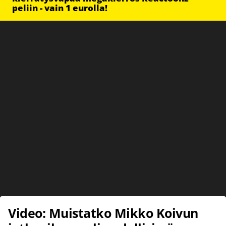
peliin - vain 1 eurolla!
Video: Muistatko Mikko Koivun