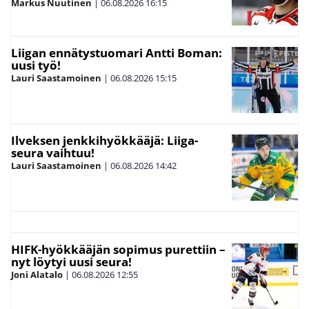
Markus Nuutinen
|
06.08.2026
16:15
Liigan ennätystuomari Antti Boman:
uusi työ!
Lauri Saastamoinen
|
06.08.2026
15:15
Ilveksen jenkkihyökkääjä: Liiga-
seura vaihtuu!
Lauri Saastamoinen
|
06.08.2026
14:42
HIFK-hyökkääjän sopimus purettiin –
nyt löytyi uusi seura!
Joni Alatalo
|
06.08.2026
12:55