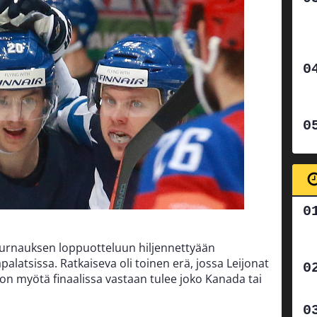
turnauksen loppuotteluun hiljennettyään
latsissa. Ratkaiseva oli toinen erä, jossa Leijonat
ton myötä finaalissa vastaan tulee joko Kanada tai