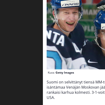
Kuva:
Getty Images
Suomi on selvittänyt tiensä MM-
isäntämaa Venäjän Moskovan jääpa
rankaisi karhua kolmesti. 3-1-voi
USA.