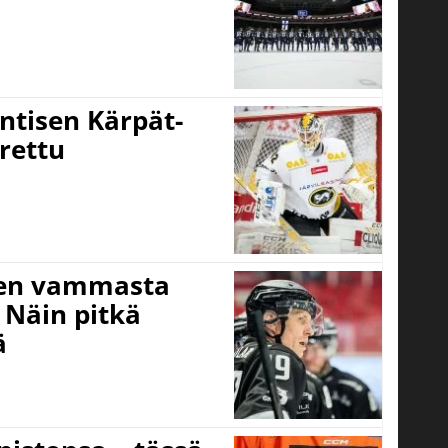
ntisen Kärpät-
rettu
isen vammasta
 Näin pitkä
ä