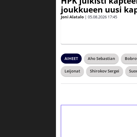
HPK julkisti kaptee
joukkueen uusi kap
Joni Alatalo
|
05.08.2026
17:45
AIHEET
Aho Sebastian
Bobrov
Leijonat
Shirokov Sergei
Suo
1€ = 10€ arvosta 
kierrätystä!