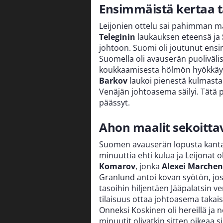
Ensimmäistä kertaa 
Leijonien ottelu sai pahimman m
Teleginin
laukauksen eteensä ja
johtoon. Suomi oli joutunut ens
Suomella oli avauserän puolivälis
koukkaamisesta hölmön hyökkäysp
Barkov
laukoi pienestä kulmasta.
Venäjän johtoasema säilyi. Tätä
päässyt.
Ahon maalit sekoitta
Suomen avauserän lopusta kantan
minuuttia ehti kulua ja Leijonat o
Komarov
, jonka
Alexei Marche
Granlund antoi kovan syötön, jos
tasoihin hiljentäen Jääpalatsin ve
tilaisuus ottaa johtoasema takai
Onneksi Koskinen oli hereillä ja n
minuutit olivatkin sitten oikeaa 