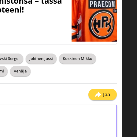
nistonsa – tässä
teeni!
ski Sergei
Jokinen Jussi
Koskinen Mikko
mi
Venäjä
Jaa
ilmaiskierroksia ilman