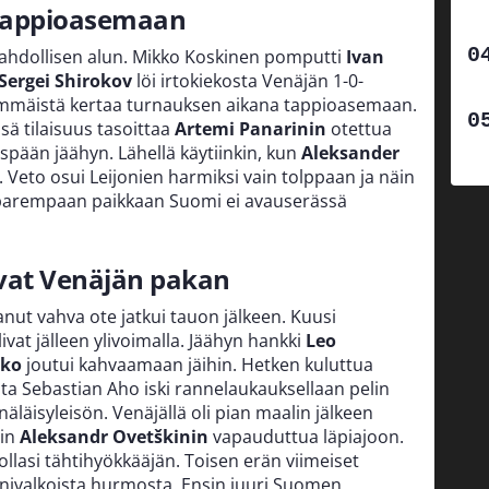
tappioasemaan
ahdollisen alun. Mikko Koskinen pomputti
Ivan
Sergei Shirokov
löi irtokiekosta Venäjän 1-0-
immäistä kertaa turnauksen aikana tappioasemaan.
sä tilaisuus tasoittaa
Artemi Panarinin
otettua
ään jäähyn. Lähellä käytiinkin, kun
Aleksander
 Veto osui Leijonien harmiksi vain tolppaan ja näin
 parempaan paikkaan Suomi ei avauserässä
vat Venäjän pakan
ut vahva ote jatkui tauon jälkeen. Kuusi
livat jälleen ylivoimalla. Jäähyn hankki
Leo
nko
joutui kahvaamaan jäihin. Hetken kuluttua
ta Sebastian Aho iski rannelaukauksellaan pelin
näläisyleisön. Venäjällä oli pian maalin jälkeen
sin
Aleksandr Ovetškinin
vapauduttua läpiajoon.
ollasi tähtihyökkääjän. Toisen erän viimeiset
sinivalkoista hurmosta. Ensin juuri Suomen