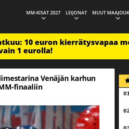
MM-KISAT 2027
LEIJONAT
MUUT MAAJOUK
jatkuu: 10 euron kierrätysvapaa m
vain 1 eurolla!
limestarina Venäjän karhun
MM-finaaliin