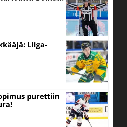
kääjä: Liiga-
opimus purettiin
ura!