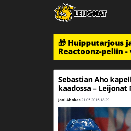
🎁 Huipputarjous 
Reactoonz-peliin - 
Sebastian Aho kapel
kaadossa – Leijonat 
Joni Ahokas
21.05.2016
18:29