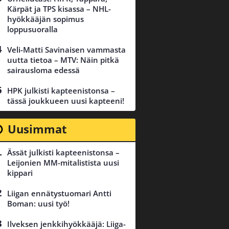
Kärpät ja TPS kisassa – NHL-
hyökkääjän sopimus
loppusuoralla
Veli-Matti Savinaisen vammasta
uutta tietoa – MTV: Näin pitkä
sairausloma edessä
HPK julkisti kapteenistonsa –
tässä joukkueen uusi kapteeni!
Uusimmat
Ässät julkisti kapteenistonsa –
Leijonien MM-mitalistista uusi
kippari
Liigan ennätystuomari Antti
Boman: uusi työ!
Ilveksen jenkkihyökkääjä: Liiga-