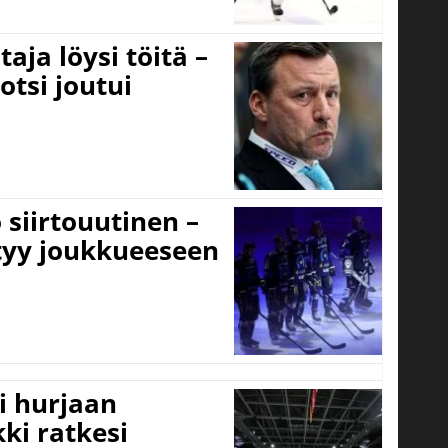
aja löysi töitä –
otsi joutui
 siirtouutinen –
ttyy joukkueeseen
i hurjaan
kki ratkesi