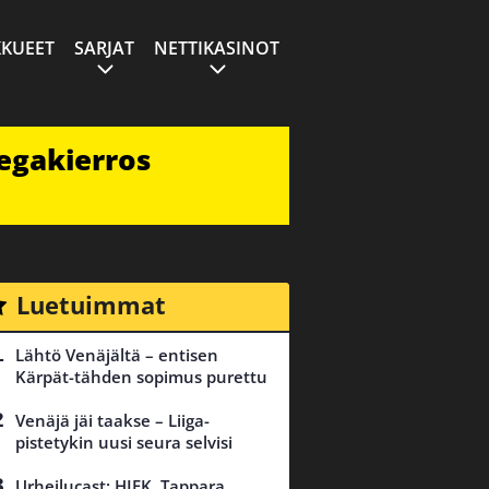
KUEET
SARJAT
NETTIKASINOT
egakierros
Luetuimmat
Lähtö Venäjältä – entisen
Kärpät-tähden sopimus purettu
Venäjä jäi taakse – Liiga-
pistetykin uusi seura selvisi
Urheilucast: HIFK, Tappara,