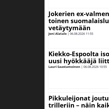
Jokerien ex-valment
toinen suomalaislu
vetäytymään
Joni Alatalo
|
06.08.2026
11:55
Kiekko-Espoolta iso
uusi hyökkääjä lii
Lauri Saastamoinen
|
06.08.2026
10:55
Pikkuleijonat joutu
trilleriin – näin kai