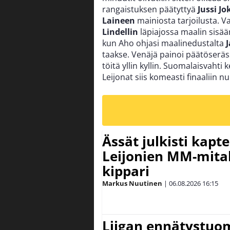
rangaistuksen päätyttyä
Jussi Jo
Laineen
mainiosta tarjoilusta. 
Lindellin
läpiajossa maalin sisään
kun Aho ohjasi maalinedustalta
taakse. Venäjä painoi päätöserässä
töitä yllin kyllin. Suomalaisvahti
Leijonat siis komeasti finaaliin n
Ässät julkisti kapt
Leijonien MM-mital
kippari
Markus Nuutinen
|
06.08.2026
16:15
Liigan ennätystuo