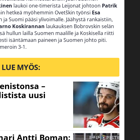
kinen
laukoi one-timerista Leijonat johtoon
Patrik
Vain hetkeä myöhemmin Ovetškin työnsi
Esa
 ja Suomi pääsi ylivoimalle. Jäähystä rankaistiin,
Jarno Koskirannan
laukauksen Bobrovskin selän
 hullun lailla Suomen maalille ja Koskisella riitti
 kesti isäntämaan paineen ja Suomen johto piti.
umeroin 3-1.
LUE MYÖS:
eenistonsa –
istista uusi
mari Antti Boman: