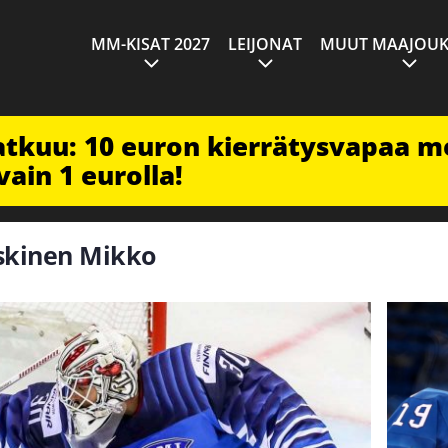
MM-KISAT 2027
LEIJONAT
MUUT MAAJOUK
jatkuu: 10 euron kierrätysvapaa m
vain 1 eurolla!
oskinen Mikko