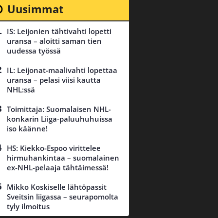
Uusimmat
IS: Leijonien tähtivahti lopetti
uransa – aloitti saman tien
uudessa työssä
IL: Leijonat-maalivahti lopettaa
uransa – pelasi viisi kautta
NHL:ssä
Toimittaja: Suomalaisen NHL-
konkarin Liiga-paluuhuhuissa
iso käänne!
HS: Kiekko-Espoo virittelee
hirmuhankintaa – suomalainen
ex-NHL-pelaaja tähtäimessä!
Mikko Koskiselle lähtöpassit
Sveitsin liigassa – seurapomolta
tyly ilmoitus