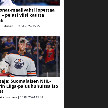
ijonat-maalivahti lopettaa
– pelasi viisi kautta
sä
Nuutinen
|
02.04.2024
15:25
taja: Suomalaisen NHL-
in Liiga-paluuhuhuissa iso
e!
astamoinen
|
16.02.2024
13:31