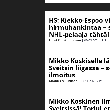
HS: Kiekko-Espoo vi
hirmuhankintaa – 
NHL-pelaaja tähtä
Lauri Saastamoinen
|
09.02.2024
13:31
Mikko Koskiselle l
Sveitsin liigassa –
ilmoitus
Markus Nuutinen
|
07.11.2023
21:15
Mikko Koskinen ilm
Sveitsissä! Torjui 