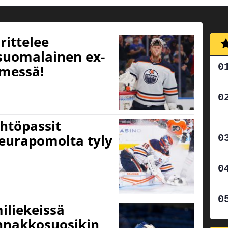
rittelee
suomalainen ex-
imessä!
ähtöpassit
 seurapomolta tyly
iliekeissä
ennakkosuosikin