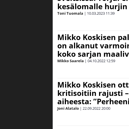
kesälomalle hurjin 
Toni Tuomala
|
10.03.2023
11:39
Mikko Koskisen pa
on alkanut varmoin
koko sarjan maaliv
Mikko Saarela
|
04.10.2022
12:59
Mikko Koskisen ott
kritisoitiin rajusti
aiheesta: ”Perheeni
Joni Alatalo
|
22.09.2022
20:00