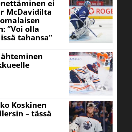
nettäminen ei
r McDavidilta
uomalaisen
: ”Voi olla
missä tahansa”
lähteminen
kkueelle
kko Koskinen
lersin – tässä