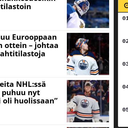
tilastoin
luu Eurooppaan
 ottein – johtaa
ahtitilastoja
eita NHL:ssä
 – puhuu nyt
 oli huolissaan”