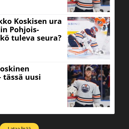
kko Koskisen ura
in Pohjois-
kö tuleva seura?
Koskinen
 tässä uusi
Lataa lisää