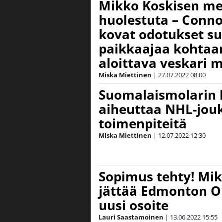
Mikko Koskisen me
huolestuta – Conno
kovat odotukset s
paikkaajaa kohtaan
aloittava veskari 
Miska Miettinen
|
27.07.2022
08:00
Suomalaismolarin 
aiheuttaa NHL-jou
toimenpiteitä
Miska Miettinen
|
12.07.2022
12:30
Sopimus tehty! Mi
jättää Edmonton Oi
uusi osoite
Lauri Saastamoinen
|
13.06.2022
15:55