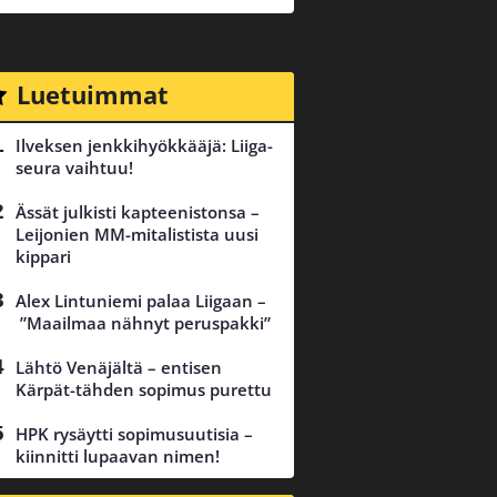
Luetuimmat
Ilveksen jenkkihyökkääjä: Liiga-
seura vaihtuu!
Ässät julkisti kapteenistonsa –
Leijonien MM-mitalistista uusi
kippari
Alex Lintuniemi palaa Liigaan –
”Maailmaa nähnyt peruspakki”
Lähtö Venäjältä – entisen
Kärpät-tähden sopimus purettu
HPK rysäytti sopimusuutisia –
kiinnitti lupaavan nimen!