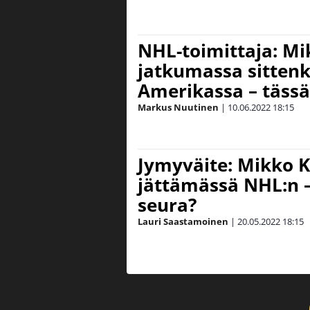
NHL-toimittaja: Mi
jatkumassa sittenk
Amerikassa – tässä
Markus Nuutinen
|
10.06.2022
18:15
Jymyväite: Mikko 
jättämässä NHL:n –
seura?
Lauri Saastamoinen
|
20.05.2022
18:15