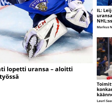
IL: Le
uransa 
NHL:s
Markus 
ti lopetti uransa – aloitti
työssä
Toimit
konkar
käänn
Lauri Sa