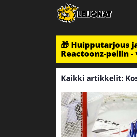
🎁 Huipputarjous 
Reactoonz-peliin - 
Kaikki artikkelit: K