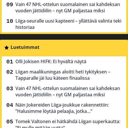
Vain 47 NHL-ottelun suomalainen sai kahdeksan
vuoden jättidiilin – nyt GM paljastaa miksi
Liiga-seuralle uusi kapteeni – yllättävä valinta teki
historiaa
Luetuimmat
Olli Jokisen HIFK: Ei hyvältä näytä
Liigan maalikuningas aloitti heti tykityksen –
Tapparalle jäi luu käteen finaalissa
Vain 47 NHL-ottelun suomalainen sai kahdeksan
vuoden jättidiilin – nyt GM paljastaa miksi
Näin Jokereiden Liiga-joukkue rakennettiin:
”Halusimme löytää pelaajia, jotka…”
Tomek Valtonen ei hätkähdä Liigan superkautta:
”Ei mulle mitään uutta”