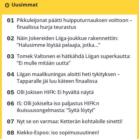
Uusimmat
Pikkuleijonat päätti huipputurnauksen voittoon –
finaalissa hurja teurastus
Näin Jokereiden Liiga-joukkue rakennettiin:
”Halusimme löytää pelaajia, jotka…”
Tomek Valtonen ei hätkähdä Liigan superkautta:
”Ei mulle mitään uutta”
Liigan maalikuningas aloitti heti tykityksen –
Tapparalle jäi luu käteen finaalissa
Olli Jokisen HIFK: Ei hyvältä näytä
IS: Olli Jokiselta iso paljastus HIFK:n
ikuisuusongelmasta: ”Syitä löytyi”
Nyt se on varmaa: Ketterän kohtalolle sinetti!
Kiekko-Espoo: iso sopimusuutinen!