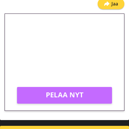
Jaa
🎁 Huipputarjous jatkuu: 10
euron kierrätysvapaa
megakierros Reactoonz-
peliin – vain 1 eurolla!
Peli: Reactoonz
Vain uusille asiakkaille!
PELAA NYT