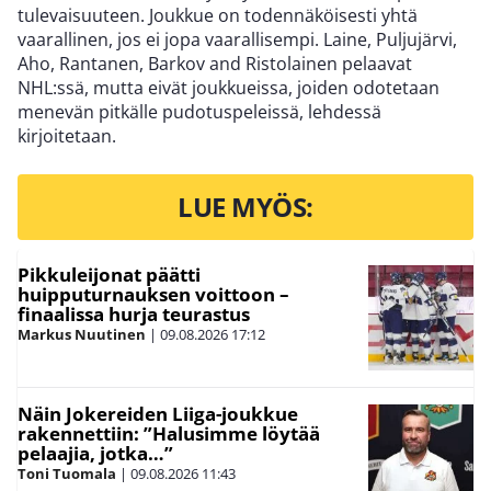
tulevaisuuteen. Joukkue on todennäköisesti yhtä
vaarallinen, jos ei jopa vaarallisempi. Laine, Puljujärvi,
Aho, Rantanen, Barkov and Ristolainen pelaavat
NHL:ssä, mutta eivät joukkueissa, joiden odotetaan
menevän pitkälle pudotuspeleissä, lehdessä
kirjoitetaan.
LUE MYÖS:
Pikkuleijonat päätti
huipputurnauksen voittoon –
finaalissa hurja teurastus
Markus Nuutinen
|
09.08.2026
17:12
Näin Jokereiden Liiga-joukkue
rakennettiin: ”Halusimme löytää
pelaajia, jotka…”
Toni Tuomala
|
09.08.2026
11:43