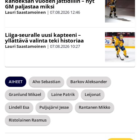
kahdeksan vuoden jättidiilin – nyt
GM paljastaa miksi
Lauri Saastamoinen
|
07.08.2026
12:46
Liiga-seuralle uusi kapteeni –
yllättävä valinta teki historiaa
Lauri Saastamoinen
|
07.08.2026
10:27
AIHEET
Aho Sebastian
Barkov Aleksander
Granlund Mikael
Laine Patrik
Leijonat
Lindell Esa
Puljujärvi Jesse
Rantanen Mikko
Ristolainen Rasmus