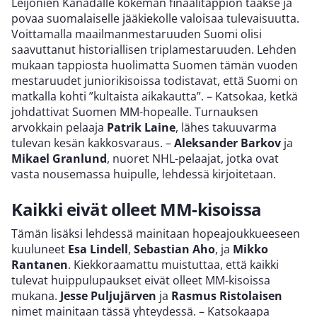
Leijonien Kanadalle kokeman finaalitappion taakse ja
povaa suomalaiselle jääkiekolle valoisaa tulevaisuutta.
Voittamalla maailmanmestaruuden Suomi olisi
saavuttanut historiallisen triplamestaruuden. Lehden
mukaan tappiosta huolimatta Suomen tämän vuoden
mestaruudet juniorikisoissa todistavat, että Suomi on
matkalla kohti ”kultaista aikakautta”. – Katsokaa, ketkä
johdattivat Suomen MM-hopealle. Turnauksen
arvokkain pelaaja
Patrik Laine
, lähes takuuvarma
tulevan kesän kakkosvaraus. –
Aleksander Barkov
ja
Mikael Granlund
, nuoret NHL-pelaajat, jotka ovat
vasta nousemassa huipulle, lehdessä kirjoitetaan.
Kaikki eivät olleet MM-kisoissa
Tämän lisäksi lehdessä mainitaan hopeajoukkueeseen
kuuluneet
Esa Lindell
,
Sebastian Aho
, ja
Mikko
Rantanen
. Kiekkoraamattu muistuttaa, että kaikki
tulevat huippulupaukset eivät olleet MM-kisoissa
mukana.
Jesse Puljujärven
ja
Rasmus Ristolaisen
nimet mainitaan tässä yhteydessä. – Katsokaapa