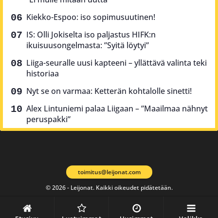
Kiekko-Espoo: iso sopimusuutinen!
IS: Olli Jokiselta iso paljastus HIFK:n
ikuisuusongelmasta: ”Syitä löytyi”
Liiga-seuralle uusi kapteeni – yllättävä valinta teki
historiaa
Nyt se on varmaa: Ketterän kohtalolle sinetti!
Alex Lintuniemi palaa Liigaan – ”Maailmaa nähnyt
peruspakki”
toimitus@leijonat.com
© 2026 - Leijonat. Kaikki oikeudet pidätetään.