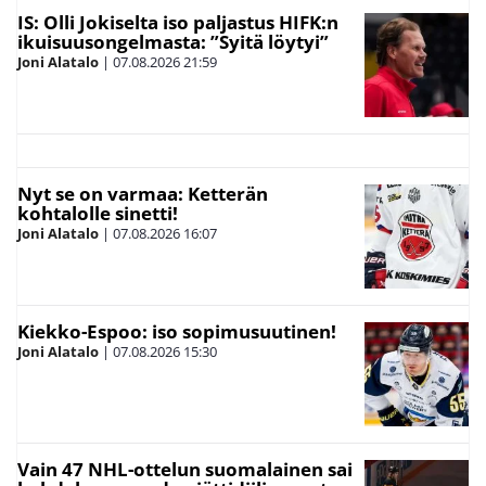
IS: Olli Jokiselta iso paljastus HIFK:n
ikuisuusongelmasta: ”Syitä löytyi”
Joni Alatalo
|
07.08.2026
21:59
Nyt se on varmaa: Ketterän
kohtalolle sinetti!
Joni Alatalo
|
07.08.2026
16:07
Kiekko-Espoo: iso sopimusuutinen!
Joni Alatalo
|
07.08.2026
15:30
Vain 47 NHL-ottelun suomalainen sai