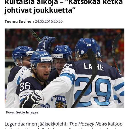
kultaisia aikoja – ”Katsokaa ketkä
johtivat joukkuetta”
Teemu Suvinen
24.05.2016
20:20
Kuva:
Getty Images
Legendaarinen jääkiekkolehti
The Hockey News
katsoo