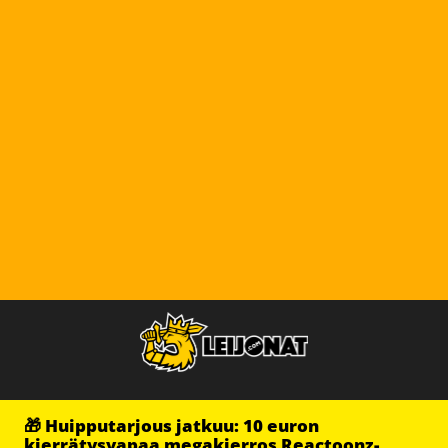
🎁 Huipputarjous jatkuu: 10 euron
kierrätysvapaa megakierros Reactoonz-