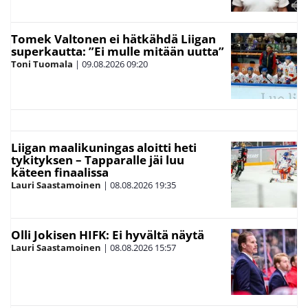
Tomek Valtonen ei hätkähdä Liigan
superkautta: ”Ei mulle mitään uutta”
Toni Tuomala
|
09.08.2026
09:20
Liigan maalikuningas aloitti heti
tykityksen – Tapparalle jäi luu
käteen finaalissa
Lauri Saastamoinen
|
08.08.2026
19:35
Olli Jokisen HIFK: Ei hyvältä näytä
Lauri Saastamoinen
|
08.08.2026
15:57