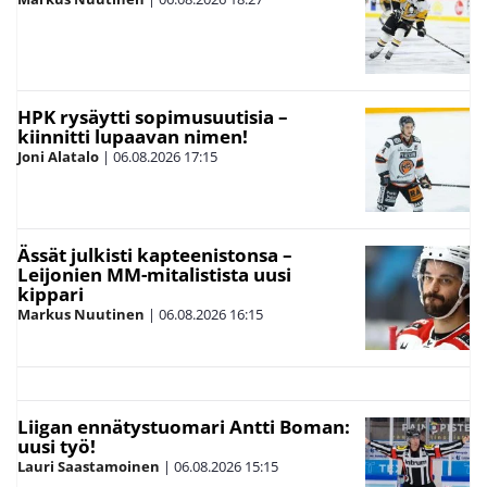
HPK rysäytti sopimusuutisia –
kiinnitti lupaavan nimen!
Joni Alatalo
|
06.08.2026
17:15
Ässät julkisti kapteenistonsa –
Leijonien MM-mitalistista uusi
kippari
Markus Nuutinen
|
06.08.2026
16:15
Liigan ennätystuomari Antti Boman:
uusi työ!
Lauri Saastamoinen
|
06.08.2026
15:15