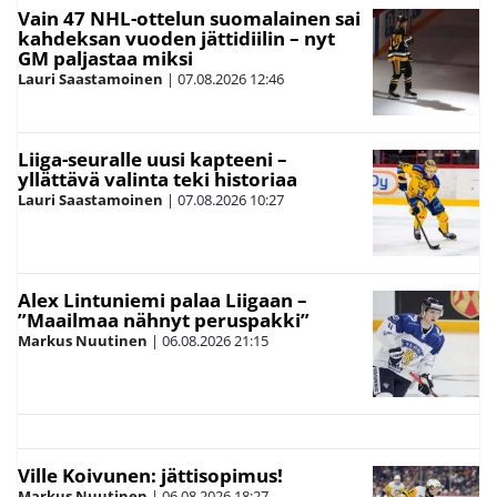
Vain 47 NHL-ottelun suomalainen sai
kahdeksan vuoden jättidiilin – nyt
GM paljastaa miksi
Lauri Saastamoinen
|
07.08.2026
12:46
Liiga-seuralle uusi kapteeni –
yllättävä valinta teki historiaa
Lauri Saastamoinen
|
07.08.2026
10:27
Alex Lintuniemi palaa Liigaan –
”Maailmaa nähnyt peruspakki”
Markus Nuutinen
|
06.08.2026
21:15
Ville Koivunen: jättisopimus!
Markus Nuutinen
|
06.08.2026
18:27