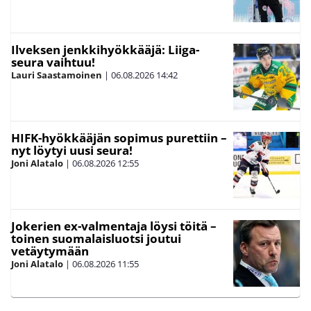
Ilveksen jenkkihyökkääjä: Liiga-
seura vaihtuu!
Lauri Saastamoinen
|
06.08.2026
14:42
HIFK-hyökkääjän sopimus purettiin –
nyt löytyi uusi seura!
Joni Alatalo
|
06.08.2026
12:55
Jokerien ex-valmentaja löysi töitä –
toinen suomalaisluotsi joutui
vetäytymään
Joni Alatalo
|
06.08.2026
11:55