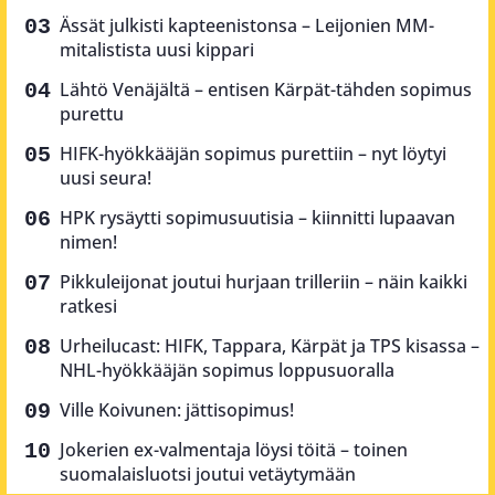
Ässät julkisti kapteenistonsa – Leijonien MM-
mitalistista uusi kippari
Lähtö Venäjältä – entisen Kärpät-tähden sopimus
purettu
HIFK-hyökkääjän sopimus purettiin – nyt löytyi
uusi seura!
HPK rysäytti sopimusuutisia – kiinnitti lupaavan
nimen!
Pikkuleijonat joutui hurjaan trilleriin – näin kaikki
ratkesi
Urheilucast: HIFK, Tappara, Kärpät ja TPS kisassa –
NHL-hyökkääjän sopimus loppusuoralla
Ville Koivunen: jättisopimus!
Jokerien ex-valmentaja löysi töitä – toinen
suomalaisluotsi joutui vetäytymään