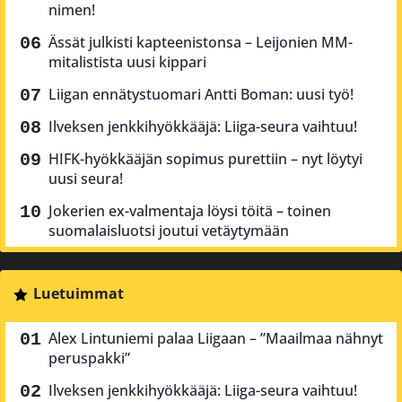
nimen!
Ässät julkisti kapteenistonsa – Leijonien MM-
mitalistista uusi kippari
Liigan ennätystuomari Antti Boman: uusi työ!
Ilveksen jenkkihyökkääjä: Liiga-seura vaihtuu!
HIFK-hyökkääjän sopimus purettiin – nyt löytyi
uusi seura!
Jokerien ex-valmentaja löysi töitä – toinen
suomalaisluotsi joutui vetäytymään
Luetuimmat
Alex Lintuniemi palaa Liigaan – ”Maailmaa nähnyt
peruspakki”
Ilveksen jenkkihyökkääjä: Liiga-seura vaihtuu!