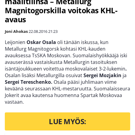
maalitilinsä – Metallurg
Magnitogorskilla voitokas KHL-
avaus
Joni Ahokas
22.08.2016
21:23
Leijonien
Oskar Osala
oli tänään iskussa, kun
Metallurg Magnitogorsk kohtasi KHL-kauden
avauksessa TsSKA Moskovan. Suomalaishyökkääjä iski
avauserässä vastaiskusta Metallurgin tasoituksen
isäntäjoukkueen voitettua moskovalaiset 3-2-lukemin
.
Osalan lisäksi Metallurgilla osuivat
Sergei Mozjakin
ja
Sergei Tereschenko
.
Osala pääsi juhlimaan viime
keväänä seurassaan KHL-mestaruutta. Suomalaisseura
Jokerit avaa kautensa huomenna Spartak Moskovaa
vastaan.
LUE MYÖS: