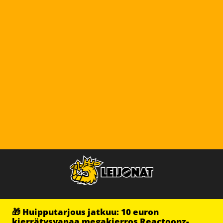
🎁 Huipputarjous jatkuu: 10 euron
kierrätysvapaa megakierros Reactoonz-