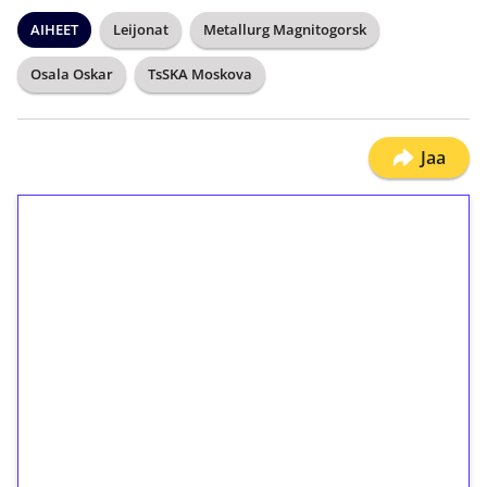
AIHEET
Leijonat
Metallurg Magnitogorsk
Osala Oskar
TsSKA Moskova
Jaa
1€ = 10€ arvosta
ilmaiskierroksia ilman
kierrätystä!
Talleta 1€
Saat heti 50 ilmaiskierrosta Tuohi 1000 -
peliin (arvo 0,20€ per kierros)!
Ei kierrätysvaatimusta!