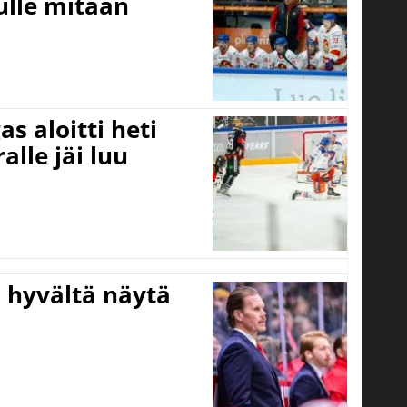
ulle mitään
s aloitti heti
alle jäi luu
Ei hyvältä näytä