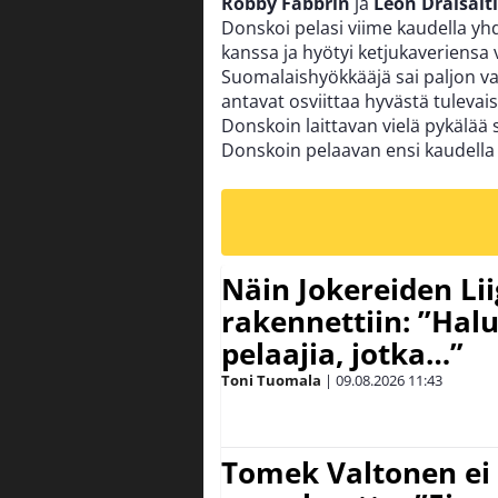
Robby Fabbrin
ja
Leon Draisaitl
Donskoi pelasi viime kaudella y
kanssa ja hyötyi ketjukaveriensa
Suomalaishyökkääjä sai paljon v
antavat osviittaa hyvästä tuleva
Donskoin laittavan vielä pykälää
Donskoin pelaavan ensi kaudella 
Näin Jokereiden Li
rakennettiin: ”Hal
pelaajia, jotka…”
Toni Tuomala
|
09.08.2026
11:43
Tomek Valtonen ei