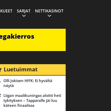
KUEET
SARJAT
NETTIKASINOT
egakierros
Luetuimmat
Olli Jokisen HIFK: Ei hyvältä
näytä
Liigan maalikuningas aloitti heti
tykityksen – Tapparalle jäi luu
käteen finaalissa