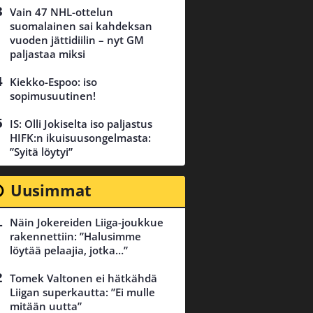
Vain 47 NHL-ottelun
suomalainen sai kahdeksan
vuoden jättidiilin – nyt GM
paljastaa miksi
Kiekko-Espoo: iso
sopimusuutinen!
IS: Olli Jokiselta iso paljastus
HIFK:n ikuisuusongelmasta:
”Syitä löytyi”
Uusimmat
Näin Jokereiden Liiga-joukkue
rakennettiin: ”Halusimme
löytää pelaajia, jotka…”
Tomek Valtonen ei hätkähdä
Liigan superkautta: ”Ei mulle
mitään uutta”