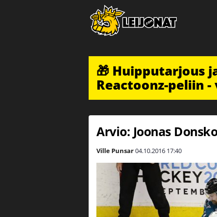
🎁 Huipputarjous 
Reactoonz-peliin - 
Arvio: Joonas Donsk
Ville Punsar
04.10.2016
17:40