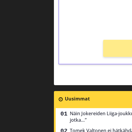
Saat heti 50 ilmaiskierr
kierros)!
Ei kierrätysvaatimusta!
Uusimmat
Näin Jokereiden Liiga-joukk
jotka…”
Tomek Valtonen ei hätkähdä 