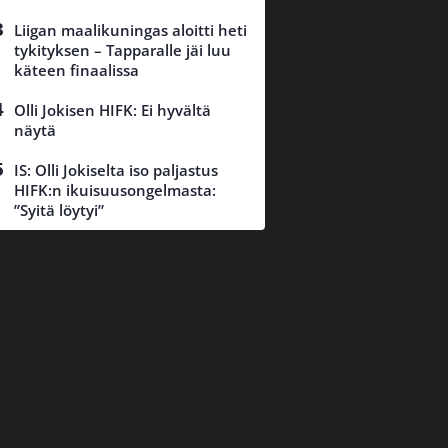
Liigan maalikuningas aloitti heti
tykityksen – Tapparalle jäi luu
käteen finaalissa
Olli Jokisen HIFK: Ei hyvältä
näytä
IS: Olli Jokiselta iso paljastus
HIFK:n ikuisuusongelmasta:
”Syitä löytyi”