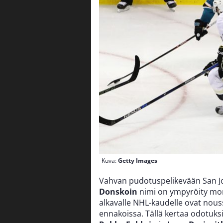
Kuva:
Getty Images
Vahvan pudotuspelikevään San J
Donskoin
nimi on ympyröity mone
alkavalle NHL-kaudelle ovat nou
ennakoissa. Tällä kertaa odotuks