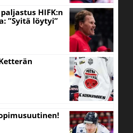
o paljastus HIFK:n
 ”Syitä löytyi”
Ketterän
sopimusuutinen!