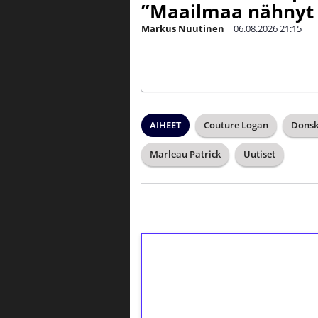
”Maailmaa nähnyt 
Markus Nuutinen
|
06.08.2026
21:15
AIHEET
Couture Logan
Donsk
Marleau Patrick
Uutiset
1€ = 10€ arvosta 
kierrätystä!
Talleta 1€