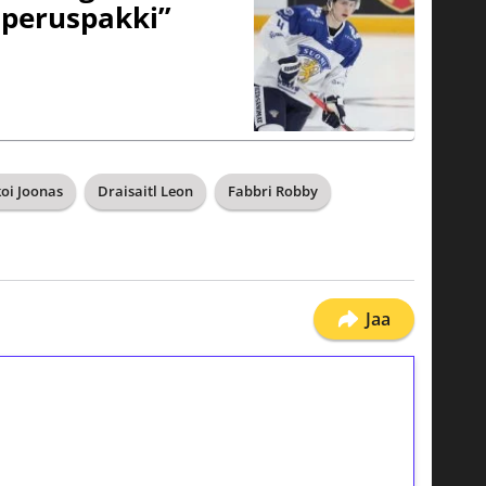
peruspakki”
oi Joonas
Draisaitl Leon
Fabbri Robby
Jaa
ilmaiskierroksia ilman