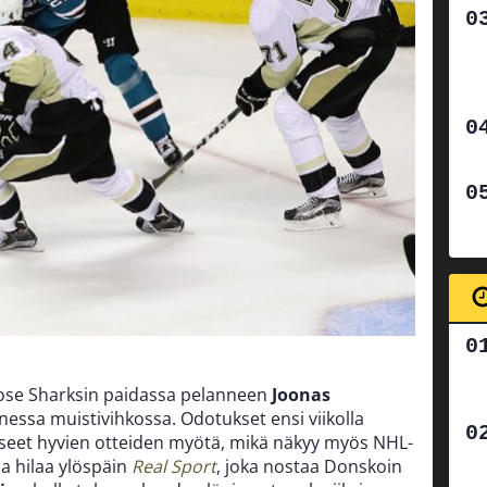
ose Sharksin paidassa pelanneen
Joonas
ssa muistivihkossa. Odotukset ensi viikolla
sseet hyvien otteiden myötä, mikä näkyy myös NHL-
ia hilaa ylöspäin
Real Sport
, joka nostaa Donskoin