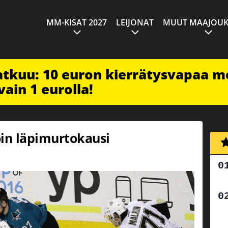
MM-KISAT 2027
LEIJONAT
MUUT MAAJOUK
jatkuu: 10 euron kierrätysvapaa m
vain 1 eurolla!
oin läpimurtokausi