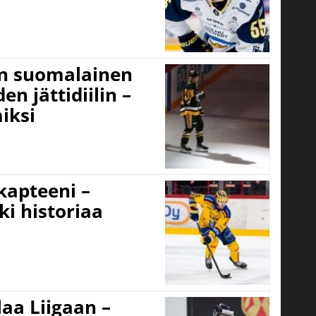
un suomalainen
n jättidiilin –
iksi
 kapteeni –
ki historiaa
aa Liigaan –