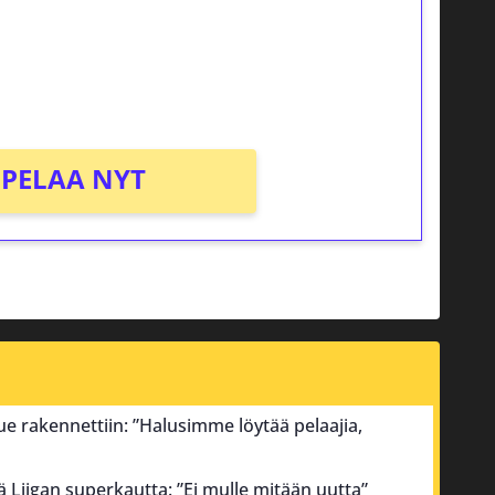
osta Tuohi 1000 -peliin (arvo 0,20€ per
PELAA NYT
ue rakennettiin: ”Halusimme löytää pelaajia,
Liigan superkautta: ”Ei mulle mitään uutta”