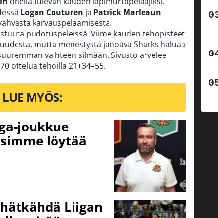
in
ohella tulevan kauden läpimurtopelaajiksi.
hdessä
Logan Couturen
ja
Patrick Marleaun
 vahvasta karvauspelaamisesta.
astuuta pudotuspeleissä. Viime kauden tehopisteet
isuudesta, mutta menestystä janoava Sharks haluaa
 suuremman vaihteen silmään. Sivusto arvelee
70 ottelua tehoilla 21+34=55.
LUE MYÖS:
iga-joukkue
usimme löytää
 hätkähdä Liigan