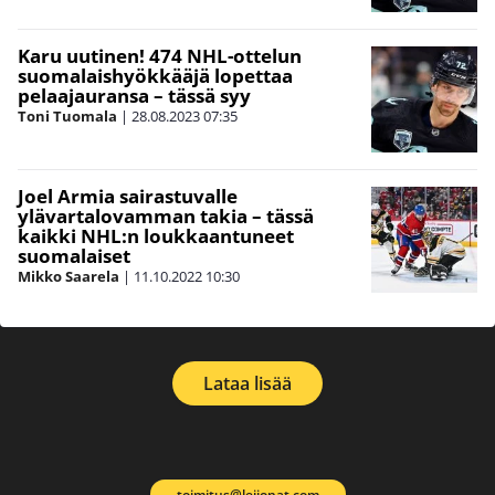
Karu uutinen! 474 NHL-ottelun
suomalaishyökkääjä lopettaa
pelaajauransa – tässä syy
Toni Tuomala
|
28.08.2023
07:35
Joel Armia sairastuvalle
ylävartalovamman takia – tässä
kaikki NHL:n loukkaantuneet
suomalaiset
Mikko Saarela
|
11.10.2022
10:30
Lataa lisää
toimitus@leijonat.com