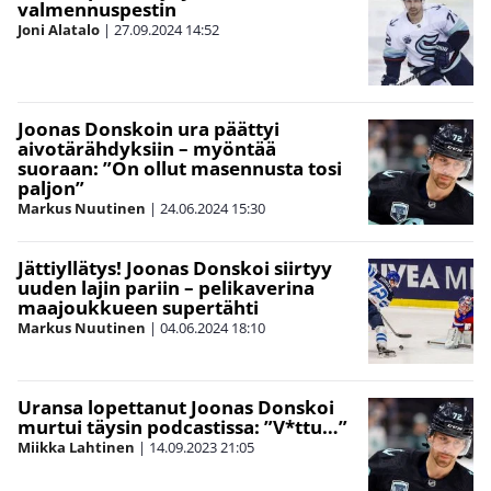
valmennuspestin
Joni Alatalo
|
27.09.2024
14:52
Joonas Donskoin ura päättyi
aivotärähdyksiin – myöntää
suoraan: ”On ollut masennusta tosi
paljon”
Markus Nuutinen
|
24.06.2024
15:30
Jättiyllätys! Joonas Donskoi siirtyy
uuden lajin pariin – pelikaverina
maajoukkueen supertähti
Markus Nuutinen
|
04.06.2024
18:10
Uransa lopettanut Joonas Donskoi
murtui täysin podcastissa: ”V*ttu…”
Miikka Lahtinen
|
14.09.2023
21:05