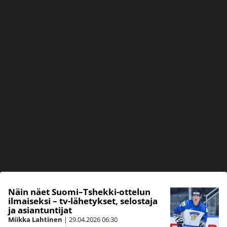
Näin näet Suomi–Tshekki-ottelun
ilmaiseksi – tv-lähetykset, selostaja
ja asiantuntijat
Miikka Lahtinen
|
29.04.2026
06:30