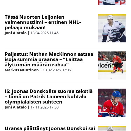
Tässä Nuorten Leijonien
valmennustiimi – entinen NHL-
pelaaja mukaan!
Joni Alatalo
|
13.04.2026
11:45
Paljastus: Nathan MacKinnon satsaa
isoja summia uraansa – ”Laittaa
älyttömän määrän rahaa”
Markus Nuutinen
|
13.02.2026
07:05
IS: Joonas Donskoilta suoraa tekstiä
– tämä on Patrik Laineen kohtalo
olympialaisten suhteen
Joni Alatalo
|
17.11.2025
17:30
Uransa päättänyt Joonas Donskoi sai