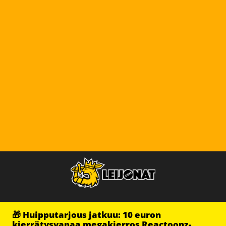
🎁 Huipputarjous jatkuu: 10 euron
kierrätysvapaa megakierros Reactoonz-