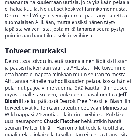
maanantaina kuulemaan uutisia, joita yksikään pelaaja
ei halua kuulla. Ne uutiset koskivat farmikomennusta.
Detroit Red Wingsin seurajohto oli päättänyt lähettää
suomalaisen AHL:ään, mutta ensiksi hänen täytyi
läpäistä waiver-lista, josta mikä tahansa seura pystyi
poimimaan hänet ilmaiseksi riveihinsä.
Toiveet murkaksi
Detroitissa toivottiin, että suomalainen läpäisisi listan
ja pääsisi hakemaan vauhtia AHL:stä. – Me toivomme,
että häntä ei napata minkään muun seuran toimesta.
AHL antaa hänelle mahdollisuuden pelata, koska hän ei
pelannut paljoa viime vuonna. Sitä kautta hän nousee
myös omalle tasolleen, joukkueen päävalmentaja
Jeff
Blashill
selitti päätöstä Detroit Free Pressille. Blashillin
toiveet eivät kuitenkaan toteutuneet, vaan Minnesota
Wild nappasi 24-vuotiaan laiturin riveihinsä. Pulkkisen
uusi seurapomo
Chuck Fletcher
hehkuttikin häntä
seuran Twitter-tilillä. – Hän on ollut todella tuottelias
maalintekijä jokaisella tasolla. Hän ei ole näyttänyt sitä