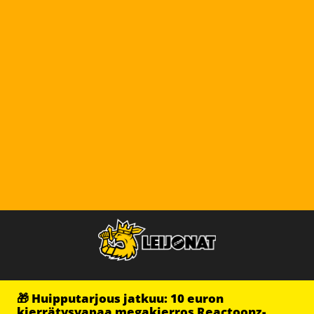
🎁 Huipputarjous jatkuu: 10 euron
kierrätysvapaa megakierros Reactoonz-