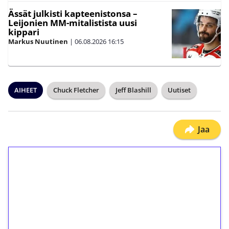
Ässät julkisti kapteenistonsa –
Leijonien MM-mitalistista uusi
kippari
Markus Nuutinen
|
06.08.2026
16:15
AIHEET
Chuck Fletcher
Jeff Blashill
Uutiset
Jaa
1€ = 10€ arvosta
ilmaiskierroksia ilman
kierrätystä!
Talleta 1€