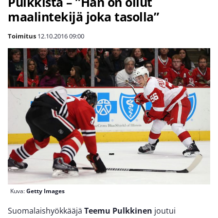
Pulkkista – ”Hän on ollut
maalintekijä joka tasolla”
Toimitus
12.10.2016
09:00
Kuva:
Getty Images
Suomalaishyökkääjä
Teemu Pulkkinen
joutui