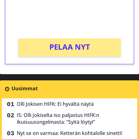
Saat heti 50 ilmaiskierrosta Tuohi 1000 -
peliin (arvo 0,20€ per kierros)!
Ei kierrätysvaatimusta!
PELAA NYT
Uusimmat
Olli Jokisen HIFK: Ei hyvältä näytä
IS: Olli Jokiselta iso paljastus HIFK:n
ikuisuusongelmasta: ”Syitä löytyi”
Nyt se on varmaa: Ketterän kohtalolle sinetti!