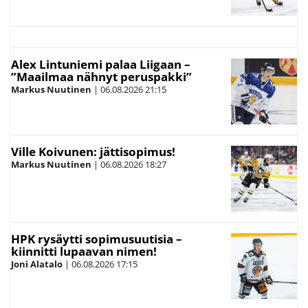
Alex Lintuniemi palaa Liigaan –
”Maailmaa nähnyt peruspakki”
Markus Nuutinen
|
06.08.2026
21:15
Ville Koivunen: jättisopimus!
Markus Nuutinen
|
06.08.2026
18:27
HPK rysäytti sopimusuutisia –
kiinnitti lupaavan nimen!
Joni Alatalo
|
06.08.2026
17:15