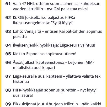
Vain 47 NHL-ottelun suomalainen sai kahdeksan
vuoden jättidiilin – nyt GM paljastaa miksi
IS: Olli Jokiselta iso paljastus HIFK:n
ikuisuusongelmasta: ”Syitä löytyi”
Lähtö Venäjältä – entisen Kärpät-tähden sopimus
purettu
Ilveksen jenkkihyökkääjä: Liiga-seura vaihtuu!
Kiekko-Espoo: iso sopimusuutinen!
Ässät julkisti kapteenistonsa – Leijonien MM-
mitalistista uusi kippari
Liiga-seuralle uusi kapteeni – yllättävä valinta teki
historiaa
HIFK-hyökkääjän sopimus purettiin – nyt löytyi
uusi seura!
Pikkuleijonat joutui hurjaan trilleriin – näin kaikki