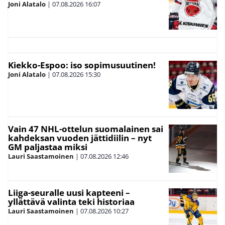
Joni Alatalo
|
07.08.2026
16:07
Kiekko-Espoo: iso sopimusuutinen!
Joni Alatalo
|
07.08.2026
15:30
Vain 47 NHL-ottelun suomalainen sai
kahdeksan vuoden jättidiilin – nyt
GM paljastaa miksi
Lauri Saastamoinen
|
07.08.2026
12:46
Liiga-seuralle uusi kapteeni –
yllättävä valinta teki historiaa
Lauri Saastamoinen
|
07.08.2026
10:27