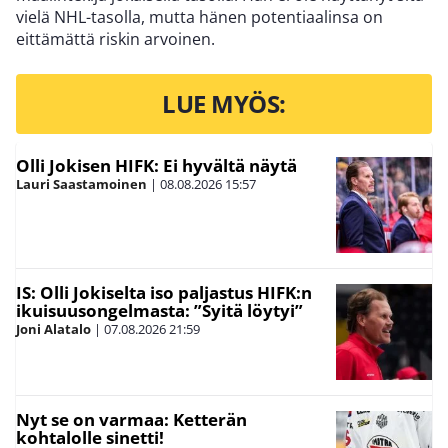
vielä NHL-tasolla, mutta hänen potentiaalinsa on
eittämättä riskin arvoinen.
LUE MYÖS:
Olli Jokisen HIFK: Ei hyvältä näytä
Lauri Saastamoinen
|
08.08.2026
15:57
IS: Olli Jokiselta iso paljastus HIFK:n
ikuisuusongelmasta: ”Syitä löytyi”
Joni Alatalo
|
07.08.2026
21:59
Nyt se on varmaa: Ketterän
kohtalolle sinetti!